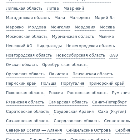
Липецкая область
Литва
Маврикий
Магаданская область
Мали
Мальдивы
Марий Эл
Марокко
Молдова
Монголия
Мордовия
Москва
Московская область
Мурманская область
Мьянма
Ненецкий АО
Нидерланды
Нижегородская область
Новгородская область
Новосибирская область
ОАЭ
Омская область
Оренбургская область
Орловская область
Пакистан
Пензенская область
Пермский край
Польша
Португалия
Приморский край
Псковская область
Россия
Ростовская область
Румыния
Рязанская область
Самарская область
Санкт-Петербург
Саратовская область
Саудовская Аравия
Саха (Якутия)
Сахалинская область
Свердловская область
Севастополь
Северная Осетия — Алания
Сейшельские Острова
Сербия
Сингапур
Сирия
Словакия
Смоленская область