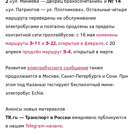
2
«ул. Минеева — Дворец бракосочетания» и
№ 14
«ул. Патриотов — ул. Плотникова». Остальные четыре
маршрута переведены на обслуживание
электробусами и поэтапно продлены за пределы
контактной сети троллейбусов: с 16 мая
изменены
маршруты
Э-11
и
Э-22
,
открытые в феврале
, с 20
апреля
продлён маршрут
Э-4
, открытый в марте.
Развитие
электробусного сообщения
также
продолжается в Москве, Санкт-Петербурге и Сочи. При
этом под Казанью тестируют беспилотный мини-
электробус Echie.
Анонсы новых материалов
TR.ru
—
Транспорт
в
России
ежедневно публикуются
в нашем
Telegram-канале
.