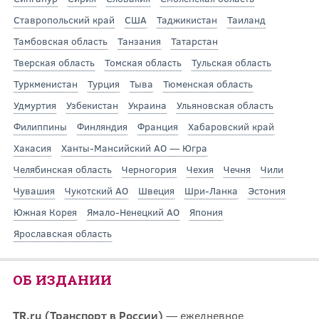
Ставропольский край
США
Таджикистан
Таиланд
Тамбовская область
Танзания
Татарстан
Тверская область
Томская область
Тульская область
Туркменистан
Турция
Тыва
Тюменская область
Удмуртия
Узбекистан
Украина
Ульяновская область
Филиппины
Финляндия
Франция
Хабаровский край
Хакасия
Ханты-Мансийский АО — Югра
Челябинская область
Черногория
Чехия
Чечня
Чили
Чувашия
Чукотский АО
Швеция
Шри-Ланка
Эстония
Южная Корея
Ямало-Ненецкий АО
Япония
Ярославская область
ОБ ИЗДАНИИ
TR.ru (Транспорт в России)
— ежедневное