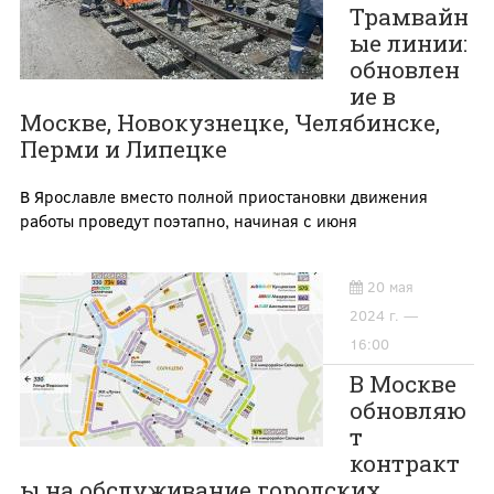
Трамвайн
ые линии:
обновлен
ие в
Москве, Новокузнецке, Челябинске,
Перми и Липецке
В Ярославле вместо полной приостановки движения
работы проведут поэтапно, начиная с июня
20 мая
2024 г. —
16:00
В Москве
обновляю
т
контракт
ы на обслуживание городских