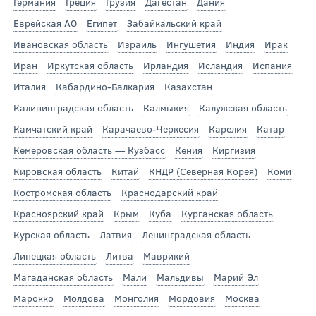
Германия
Греция
Грузия
Дагестан
Дания
Еврейская АО
Египет
Забайкальский край
Ивановская область
Израиль
Ингушетия
Индия
Ирак
Иран
Иркутская область
Ирландия
Исландия
Испания
Италия
Кабардино-Балкария
Казахстан
Калининградская область
Калмыкия
Калужская область
Камчатский край
Карачаево-Черкесия
Карелия
Катар
Кемеровская область — Кузбасс
Кения
Киргизия
Кировская область
Китай
КНДР (Северная Корея)
Коми
Костромская область
Краснодарский край
Красноярский край
Крым
Куба
Курганская область
Курская область
Латвия
Ленинградская область
Липецкая область
Литва
Маврикий
Магаданская область
Мали
Мальдивы
Марий Эл
Марокко
Молдова
Монголия
Мордовия
Москва