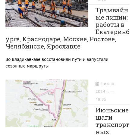
Трамвайн
ые линии:
работы в
Екатеринб
урге, Краснодаре, Москве, Ростове,
Челябинске, Ярославле
Во Владикавказе восстановили пути и запустили
сезонные маршруты
4 июня
2024 г. —
19:35
Июньские
шаги
транспорт
ных