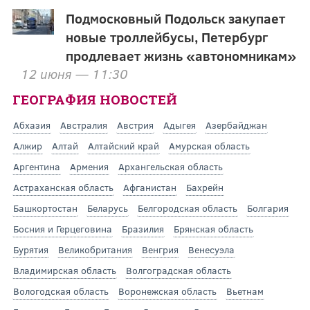
Подмосковный Подольск закупает
новые троллейбусы, Петербург
продлевает жизнь «автономникам»
12 июня — 11:30
ГЕОГРАФИЯ НОВОСТЕЙ
Абхазия
Австралия
Австрия
Адыгея
Азербайджан
Алжир
Алтай
Алтайский край
Амурская область
Аргентина
Армения
Архангельская область
Астраханская область
Афганистан
Бахрейн
Башкортостан
Беларусь
Белгородская область
Болгария
Босния и Герцеговина
Бразилия
Брянская область
Бурятия
Великобритания
Венгрия
Венесуэла
Владимирская область
Волгоградская область
Вологодская область
Воронежская область
Вьетнам