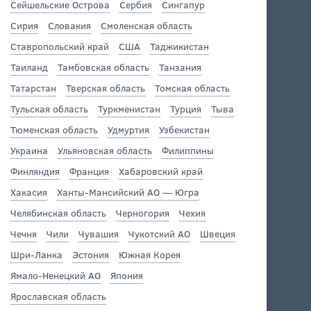
Сейшельские Острова
Сербия
Сингапур
Сирия
Словакия
Смоленская область
Ставропольский край
США
Таджикистан
Таиланд
Тамбовская область
Танзания
Татарстан
Тверская область
Томская область
Тульская область
Туркменистан
Турция
Тыва
Тюменская область
Удмуртия
Узбекистан
Украина
Ульяновская область
Филиппины
Финляндия
Франция
Хабаровский край
Хакасия
Ханты-Мансийский АО — Югра
Челябинская область
Черногория
Чехия
Чечня
Чили
Чувашия
Чукотский АО
Швеция
Шри-Ланка
Эстония
Южная Корея
Ямало-Ненецкий АО
Япония
Ярославская область