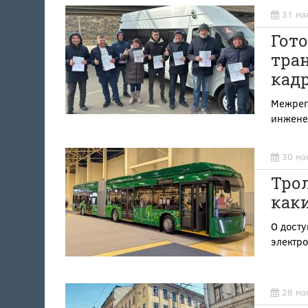
31 ма
Гото
тра
кад
Межрег
инжене
30 ма
Трол
каки
О досту
электро
28 ма