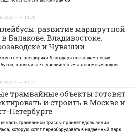
я 2025 г. — 10:00
ллейбусы: развитие маршрутной
 в Балакове, Владивостоке,
розаводске и Чувашии
тную сеть расширяют благодаря поставкам новых
бусов, в том числе с увеличенным автономным ходом
я 2025 г. — 15:30
ые трамвайные объекты готовят
ктировать и строить в Москве и
кт-Петербурге
це часть трамвайной трассы пройдёт вдоль линии
ьса, которую хотят переоборудовать в надземный парк