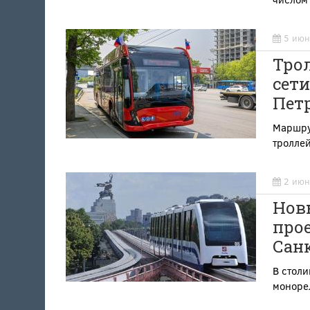
5 июн
Тро
сети
Пет
Маршру
троллей
2 июн
Нов
прое
Сан
В столи
монорел