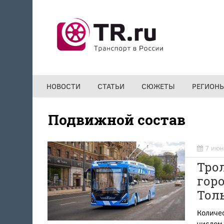
Перейти к основному содержанию
НОВОСТИ
СТАТЬИ
СЮЖЕТЫ
РЕГИОН
Подвижной состав
7 июн
Трол
горо
Толь
Количес
числом