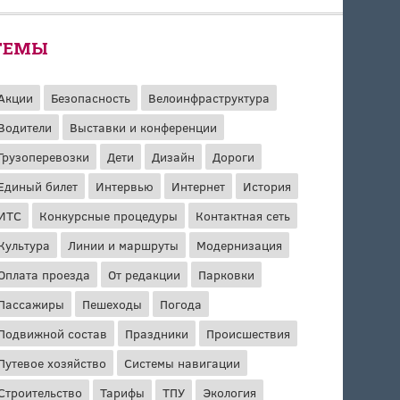
ТЕМЫ
Акции
Безопасность
Велоинфраструктура
Водители
Выставки и конференции
Грузоперевозки
Дети
Дизайн
Дороги
Единый билет
Интервью
Интернет
История
ИТС
Конкурсные процедуры
Контактная сеть
Культура
Линии и маршруты
Модернизация
Оплата проезда
От редакции
Парковки
Пассажиры
Пешеходы
Погода
Подвижной состав
Праздники
Происшествия
Путевое хозяйство
Системы навигации
Строительство
Тарифы
ТПУ
Экология