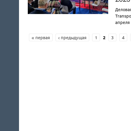
Деловая
Transpo
апреля
« первая
‹ предыдущая
1
2
3
4
СТРАНИЦЫ