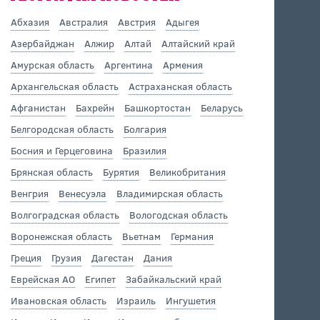
Абхазия
Австралия
Австрия
Адыгея
Азербайджан
Алжир
Алтай
Алтайский край
Амурская область
Аргентина
Армения
Архангельская область
Астраханская область
Афганистан
Бахрейн
Башкортостан
Беларусь
Белгородская область
Болгария
Босния и Герцеговина
Бразилия
Брянская область
Бурятия
Великобритания
Венгрия
Венесуэла
Владимирская область
Волгоградская область
Вологодская область
Воронежская область
Вьетнам
Германия
Греция
Грузия
Дагестан
Дания
Еврейская АО
Египет
Забайкальский край
Ивановская область
Израиль
Ингушетия