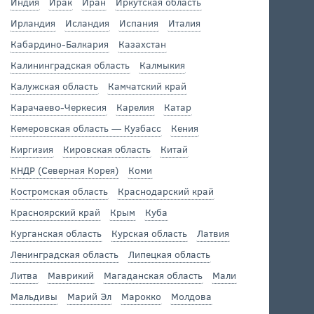
Индия
Ирак
Иран
Иркутская область
Ирландия
Исландия
Испания
Италия
Кабардино-Балкария
Казахстан
Калининградская область
Калмыкия
Калужская область
Камчатский край
Карачаево-Черкесия
Карелия
Катар
Кемеровская область — Кузбасс
Кения
Киргизия
Кировская область
Китай
КНДР (Северная Корея)
Коми
Костромская область
Краснодарский край
Красноярский край
Крым
Куба
Курганская область
Курская область
Латвия
Ленинградская область
Липецкая область
Литва
Маврикий
Магаданская область
Мали
Мальдивы
Марий Эл
Марокко
Молдова