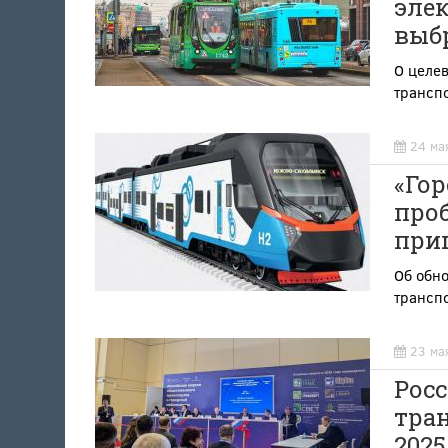
элек
выб
О целе
транспо
24 ма
«Гор
про
при
Об обн
транспо
23 ма
Рос
тра
2025