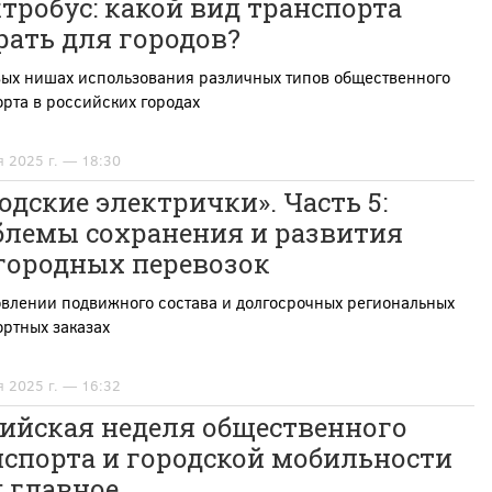
тробус: какой вид транспорта
рать для городов?
вых нишах использования различных типов общественного
рта в российских городах
я 2025 г. — 18:30
одские электрички». Часть 5:
блемы сохранения и развития
городных перевозок
овлении подвижного состава и долгосрочных региональных
ртных заказах
я 2025 г. — 16:32
сийская неделя общественного
нспорта и городской мобильности
: главное