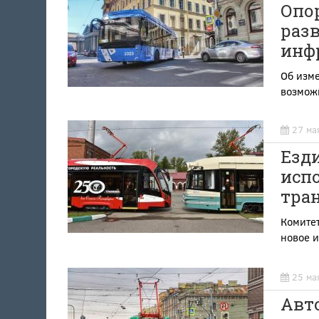
Опор
разв
инф
Об изме
возмож
27 ма
Езди
исп
тра
Комитет
новое 
25 ма
Авто