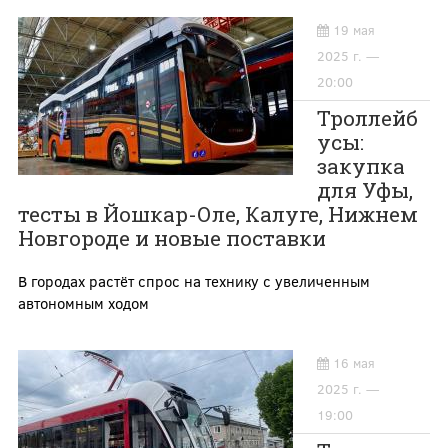
19 мая
2025 г. —
20:00
Троллейб
усы:
закупка
для Уфы,
тесты в Йошкар-Оле, Калуге, Нижнем
Новгороде и новые поставки
В городах растёт спрос на технику с увеличенным
автономным ходом
16 мая
2025 г. —
19:00