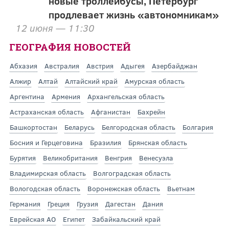
новые троллейбусы, Петербург
продлевает жизнь «автономникам»
12 июня — 11:30
ГЕОГРАФИЯ НОВОСТЕЙ
Абхазия
Австралия
Австрия
Адыгея
Азербайджан
Алжир
Алтай
Алтайский край
Амурская область
Аргентина
Армения
Архангельская область
Астраханская область
Афганистан
Бахрейн
Башкортостан
Беларусь
Белгородская область
Болгария
Босния и Герцеговина
Бразилия
Брянская область
Бурятия
Великобритания
Венгрия
Венесуэла
Владимирская область
Волгоградская область
Вологодская область
Воронежская область
Вьетнам
Германия
Греция
Грузия
Дагестан
Дания
Еврейская АО
Египет
Забайкальский край