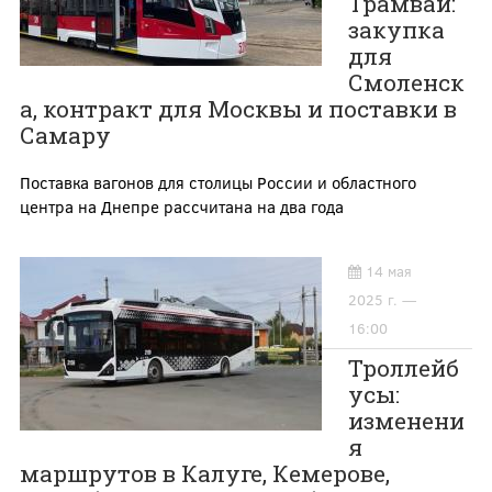
Трамваи:
закупка
для
Смоленск
а, контракт для Москвы и поставки в
Самару
Поставка вагонов для столицы России и областного
центра на Днепре рассчитана на два года
14 мая
2025 г. —
16:00
Троллейб
усы:
изменени
я
маршрутов в Калуге, Кемерове,