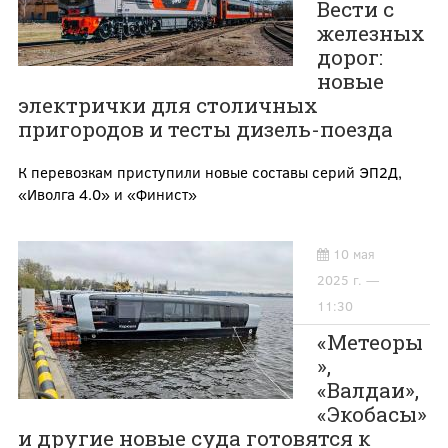
Вести с
железных
дорог:
новые
электрички для столичных
пригородов и тесты дизель-поезда
К перевозкам приступили новые составы серий ЭП2Д,
«Иволга 4.0» и «Финист»
10 мая
2025 г. —
11:30
«Метеоры
»,
«Валдаи»,
«Экобасы»
и другие новые суда готовятся к