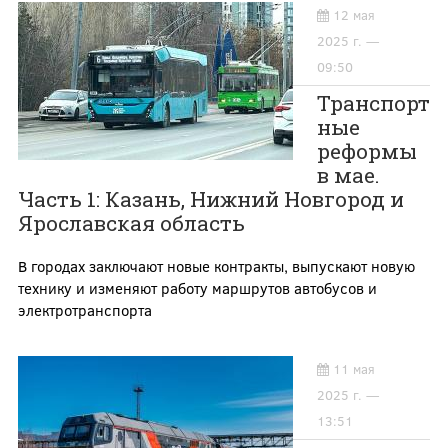
12 мая
2025 г. —
09:50
Транспорт
ные
реформы
в мае.
Часть 1: Казань, Нижний Новгород и
Ярославская область
В городах заключают новые контракты, выпускают новую
технику и изменяют работу маршрутов автобусов и
электротранспорта
11 мая
2025 г. —
13:51