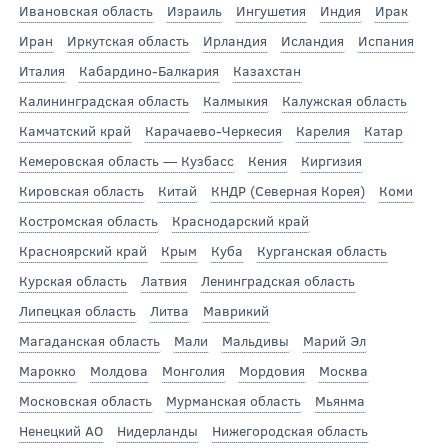
Ивановская область
Израиль
Ингушетия
Индия
Ирак
Иран
Иркутская область
Ирландия
Исландия
Испания
Италия
Кабардино-Балкария
Казахстан
Калининградская область
Калмыкия
Калужская область
Камчатский край
Карачаево-Черкесия
Карелия
Катар
Кемеровская область — Кузбасс
Кения
Киргизия
Кировская область
Китай
КНДР (Северная Корея)
Коми
Костромская область
Краснодарский край
Красноярский край
Крым
Куба
Курганская область
Курская область
Латвия
Ленинградская область
Липецкая область
Литва
Маврикий
Магаданская область
Мали
Мальдивы
Марий Эл
Марокко
Молдова
Монголия
Мордовия
Москва
Московская область
Мурманская область
Мьянма
Ненецкий АО
Нидерланды
Нижегородская область