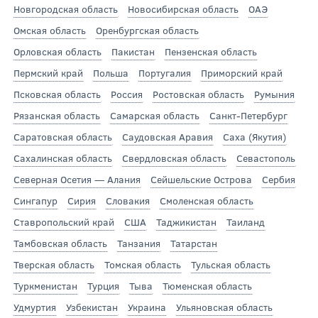
Новгородская область
Новосибирская область
ОАЭ
Омская область
Оренбургская область
Орловская область
Пакистан
Пензенская область
Пермский край
Польша
Португалия
Приморский край
Псковская область
Россия
Ростовская область
Румыния
Рязанская область
Самарская область
Санкт-Петербург
Саратовская область
Саудовская Аравия
Саха (Якутия)
Сахалинская область
Свердловская область
Севастополь
Северная Осетия — Алания
Сейшельские Острова
Сербия
Сингапур
Сирия
Словакия
Смоленская область
Ставропольский край
США
Таджикистан
Таиланд
Тамбовская область
Танзания
Татарстан
Тверская область
Томская область
Тульская область
Туркменистан
Турция
Тыва
Тюменская область
Удмуртия
Узбекистан
Украина
Ульяновская область