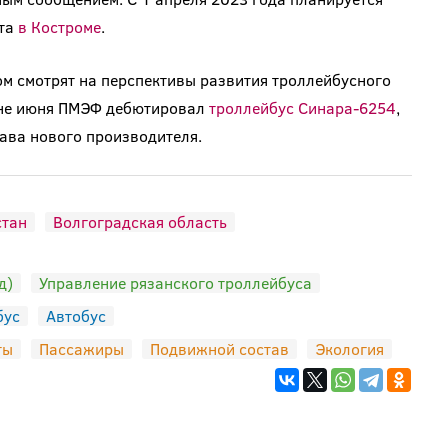
рта
в Костроме
.
ом смотрят на перспективы развития троллейбусного
ине июня ПМЭФ дебютировал
троллейбус Синара-6254
,
ава нового производителя.
тан
Волгоградская область
д)
Управление рязанского троллейбуса
бус
Автобус
ты
Пассажиры
Подвижной состав
Экология