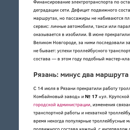
Финансирование электротранспорта по оста
деградации сети. Дефицит подвижного соста
маршрутах, но пассажиры не набиваются пло
сервис: личные автомобили, такси или пара
оказывается в изобилии. В июне прекратил
Великом Новгороде, за ними последовали за
не бывает: успехи троллейбусного транспо
состава — в этом году подобный мастер-кла
Рязань: минус два маршрута
С 14 июля в Рязани прекратили работу тро
Комбайновый завод» и
№ 17
«ул. Крупской
городской администрации
, изменения связа
транспортной работы и нехваткой троллейб
время некогда популярные троллейбусные 
подвижного состава каждый, с интервалом 