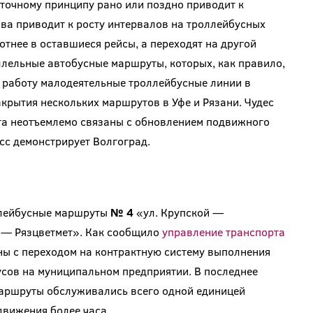
точному принципу рано или поздно приводит к
ва приводит к росту интервалов на троллейбусных
тнее в оставшиеся рейсы, а переходят на другой
ллельные автобусные маршруты, которых, как правило,
и работу малодеятельные троллейбусные линии в
крытия нескольких маршрутов в Уфе и Рязани. Чудес
рта неотъемлемо связаны с обновлением подвижного
сс демонстрирует Волгоград.
ллейбусные маршруты
№ 4
«ул. Крупской —
 — Рязцветмет». Как сообщило
управление транспорта
ны с переходом на контрактную систему выполнения
усов на муниципальном предприятии. В последнее
маршруты обслуживались всего одной единицей
движения более часа.