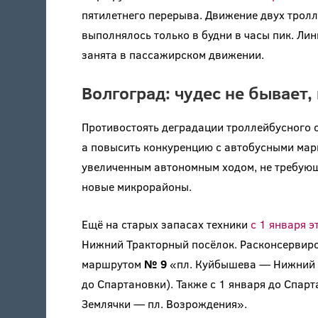
пятилетнего перерыва. Движение двух трол
выполнялось только в будни в часы пик. Лин
занята в пассажирском движении.
Волгоград: чудес не бывает,
Противостоять деградации троллейбусного 
а повысить конкуренцию с автобусными мар
увеличенным автономным ходом, не требующ
новые микрорайоны.
Ещё на старых запасах техники
с 1 января э
Нижний Тракторный посёлок. Расконсервир
маршрутом
№ 9
«пл. Куйбышева — Нижний Т
до Спартановки). Также с 1 января до Спа
Землячки — пл. Возрождения».