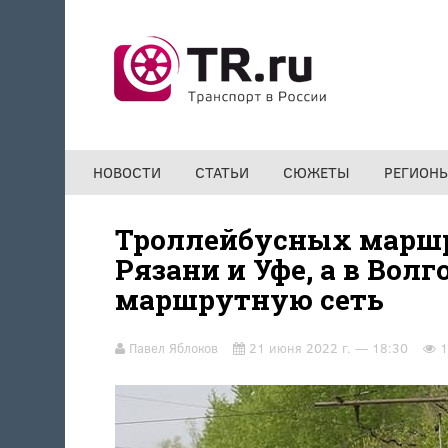
Перейти к основному содержанию
НОВОСТИ
СТАТЬИ
СЮЖЕТЫ
РЕГИОН
Троллейбусных маршр
Рязани и Уфе, а в Вол
маршрутную сеть
Павел Яблоков
21 июня 2022 г. — 18:30
1