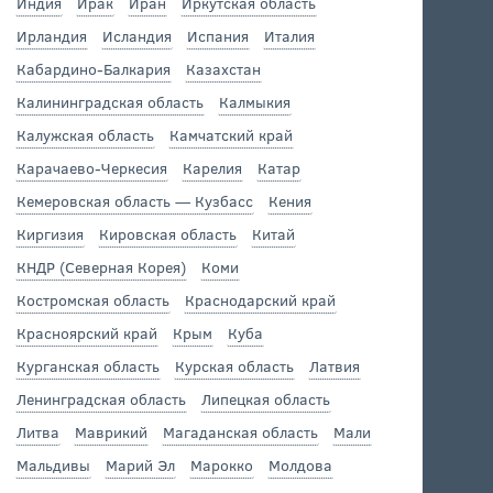
Индия
Ирак
Иран
Иркутская область
Ирландия
Исландия
Испания
Италия
Кабардино-Балкария
Казахстан
Калининградская область
Калмыкия
Калужская область
Камчатский край
Карачаево-Черкесия
Карелия
Катар
Кемеровская область — Кузбасс
Кения
Киргизия
Кировская область
Китай
КНДР (Северная Корея)
Коми
Костромская область
Краснодарский край
Красноярский край
Крым
Куба
Курганская область
Курская область
Латвия
Ленинградская область
Липецкая область
Литва
Маврикий
Магаданская область
Мали
Мальдивы
Марий Эл
Марокко
Молдова