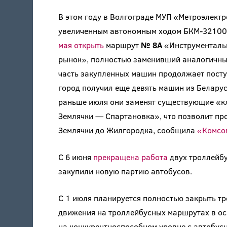
В этом году в Волгограде МУП «Метроэлект
увеличенным автономным ходом БКМ-32100
мая открыть
маршрут
№ 8А
«Инструментальн
рынок», полностью заменивший аналогичны
часть закупленных машин продолжает поступ
город получил еще девять машин из Беларус
раньше июля они заменят существующие «к
Землячки — Спартановка», что позволит прод
Землячки до Жилгородка, сообщила
«Комсом
С 6 июня
прекращена работа
двух троллейбу
закупили новую партию автобусов.
С 1 июля планируется полностью закрыть т
движения на троллейбусных маршрутах в ос
на конкурентноспособном уровне с автобус