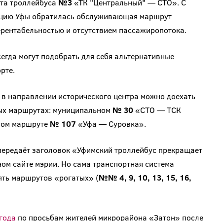
ота троллейбуса
№3
«ТК "Центральный" — СТО». С
ацию Уфы обратилась обслуживающая маршрут
нерентабельностью и отсутствием пассажиропотока.
всегда могут подобрать для себя альтернативные
рте.
 в направлении исторического центра можно доехать
ных маршрутах: муниципальном
№ 30
«СТО — ТСК
ном маршруте
№ 107
«Уфа — Суровка».
передаёт заголовок «Уфимский троллейбус прекращает
ом сайте мэрии. Но сама транспортная система
ять маршрутов «рогатых» (
№№ 4, 9, 10, 13, 15, 16,
 года
по просьбам жителей микрорайона «Затон» после