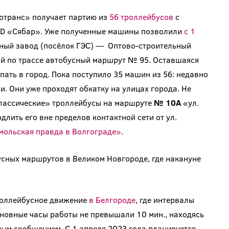
ротранс» получает партию из
56 троллейбусов
с
D «Сябар». Уже полученные машины позволили
с 1
ый завод (посёлок ГЭС) — Оптово-строительный
й по трассе автобусный маршрут № 95. Оставшаяся
ать в город. Пока поступило 35 машин из 56: недавно
и. Они уже проходят обкатку на улицах города. Не
лассические» троллейбусы на маршруте
№ 10А
«ул.
лить его вне пределов контактной сети от ул.
ольская правда в Волгограде»
.
сных маршрутов в Великом Новгороде, где накануне
роллейбусное движение
в Белгороде
, где интервалы
новные часы работы не превышали 10 мин., находясь
ным сообщением. С 1 апреля 2023 года планируется