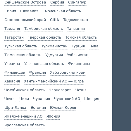
Сейшельские Острова
Сербия
Сингапур
Сирия
Словакия
Смоленская область
Ставропольский край
США
Таджикистан
Таиланд
Тамбовская область
Танзания
Татарстан
Тверская область
Томская область
Тульская область
Туркменистан
Турция
Тыва
Тюменская область
Удмуртия
Узбекистан
Украина
Ульяновская область
Филиппины
Финляндия
Франция
Хабаровский край
Хакасия
Ханты-Мансийский АО — Югра
Челябинская область
Черногория
Чехия
Чечня
Чили
Чувашия
Чукотский АО
Швеция
Шри-Ланка
Эстония
Южная Корея
Ямало-Ненецкий АО
Япония
Ярославская область