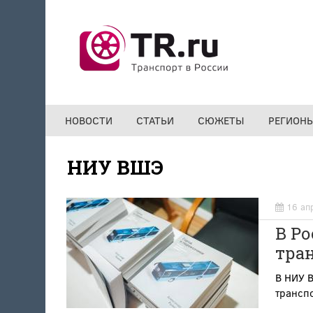
Перейти к основному содержанию
НОВОСТИ
СТАТЬИ
СЮЖЕТЫ
РЕГИОН
НИУ ВШЭ
16 ап
В Р
тра
В НИУ В
трансп