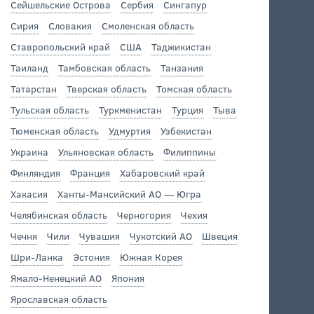
Сейшельские Острова
Сербия
Сингапур
Сирия
Словакия
Смоленская область
Ставропольский край
США
Таджикистан
Таиланд
Тамбовская область
Танзания
Татарстан
Тверская область
Томская область
Тульская область
Туркменистан
Турция
Тыва
Тюменская область
Удмуртия
Узбекистан
Украина
Ульяновская область
Филиппины
Финляндия
Франция
Хабаровский край
Хакасия
Ханты-Мансийский АО — Югра
Челябинская область
Черногория
Чехия
Чечня
Чили
Чувашия
Чукотский АО
Швеция
Шри-Ланка
Эстония
Южная Корея
Ямало-Ненецкий АО
Япония
Ярославская область