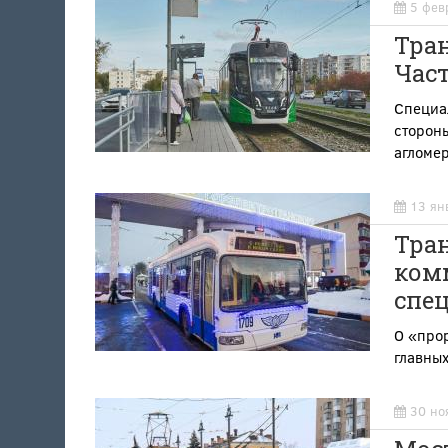
5 фев
Тра
Част
Специа
сторон
агломе
13 ян
Тран
ком
спец
О «про
главных
30 но