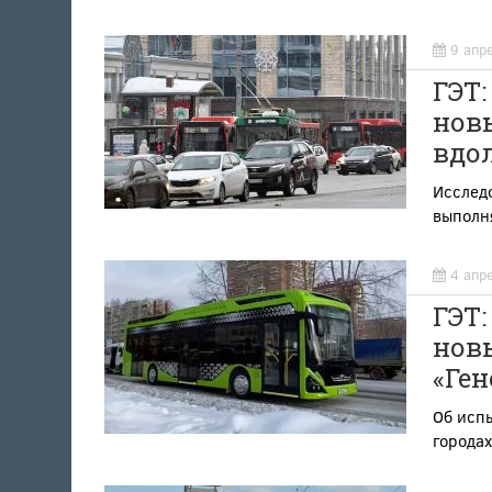
9 апр
ГЭТ:
новы
вдо
Исслед
выполн
4 апр
ГЭТ:
новы
«Ге
Об испы
городах