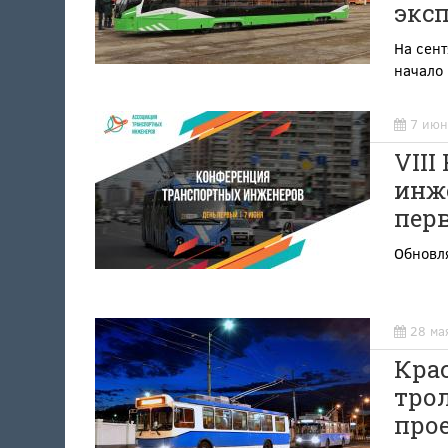
экс
На сент
начало 
7 июн
VII
инже
пер
Обновля
28 ма
Крас
тро
про