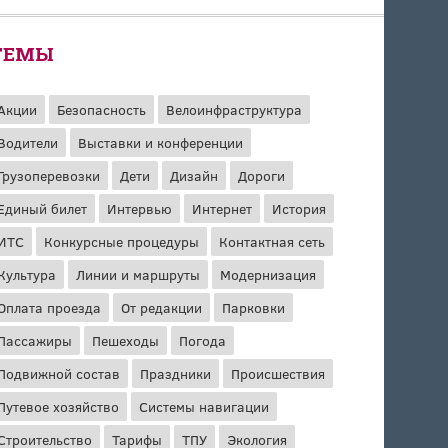
ТЕМЫ
Акции
Безопасность
Велоинфраструктура
Водители
Выставки и конференции
Грузоперевозки
Дети
Дизайн
Дороги
Единый билет
Интервью
Интернет
История
ИТС
Конкурсные процедуры
Контактная сеть
Культура
Линии и маршруты
Модернизация
Оплата проезда
От редакции
Парковки
Пассажиры
Пешеходы
Погода
Подвижной состав
Праздники
Происшествия
Путевое хозяйство
Системы навигации
Строительство
Тарифы
ТПУ
Экология