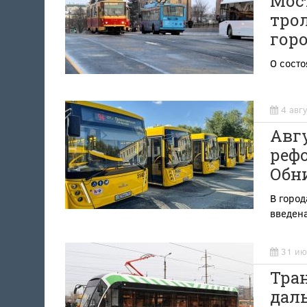
Мост
тро
гор
О состо
4 авг
Авг
рефо
Обни
В город
введена
31 ию
Тран
дал