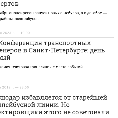
пертов
ябрь анонсирован запуск новых автобусов, а в декабре —
работы электробусов
я 2023 г. — 10:00
I Конференция транспортных
неров в Санкт-Петербурге: день
вый
емая текстовая трансляция с места событий
я 2019 г. — 23:56
нодар избавляется от старейшей
ллейбусной линии. Но
ектировщики этого не советовали