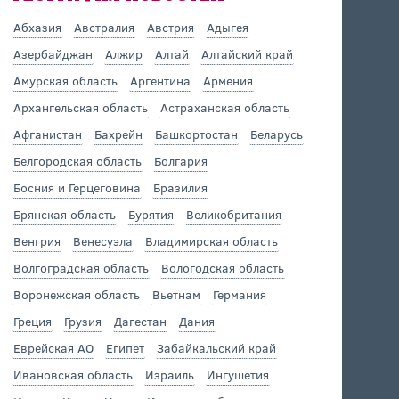
Абхазия
Австралия
Австрия
Адыгея
Азербайджан
Алжир
Алтай
Алтайский край
Амурская область
Аргентина
Армения
Архангельская область
Астраханская область
Афганистан
Бахрейн
Башкортостан
Беларусь
Белгородская область
Болгария
Босния и Герцеговина
Бразилия
Брянская область
Бурятия
Великобритания
Венгрия
Венесуэла
Владимирская область
Волгоградская область
Вологодская область
Воронежская область
Вьетнам
Германия
Греция
Грузия
Дагестан
Дания
Еврейская АО
Египет
Забайкальский край
Ивановская область
Израиль
Ингушетия