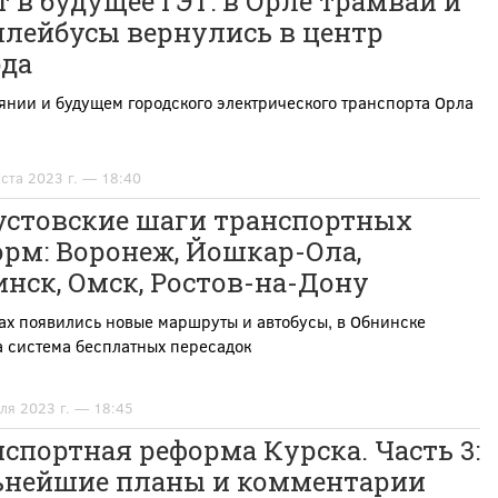
 в будущее ГЭТ: в Орле трамваи и
ллейбусы вернулись в центр
ода
янии и будущем городского электрического транспорта Орла
уста 2023 г. — 18:40
устовские шаги транспортных
рм: Воронеж, Йошкар-Ола,
нск, Омск, Ростов-на-Дону
ах появились новые маршруты и автобусы, в Обнинске
 система бесплатных пересадок
ля 2023 г. — 18:45
спортная реформа Курска. Часть 3:
ьнейшие планы и комментарии