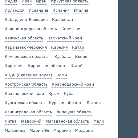
Индия
Ирак
Иран
Иркутская область
Ирландия
Исландия
Испания
Италия
Кабардино-Балкария
Казахстан
Калининградская область
Калмыкия
Калужская область
Камчатский край
Карачаево-Черкесия
Карелия
Катар
Кемеровская область — Кузбасс
Кения
Киргизия
Кировская область
Китай
КНДР (Северная Корея)
Коми
Костромская область
Краснодарский край
Красноярский край
Крым
Куба
Курганская область
Курская область
Латвия
Ленинградская область
Липецкая область
Литва
Маврикий
Магаданская область
Мали
Мальдивы
Марий Эл
Марокко
Молдова