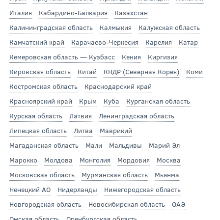
Италия
Кабардино-Балкария
Казахстан
Калининградская область
Калмыкия
Калужская область
Камчатский край
Карачаево-Черкесия
Карелия
Катар
Кемеровская область — Кузбасс
Кения
Киргизия
Кировская область
Китай
КНДР (Северная Корея)
Коми
Костромская область
Краснодарский край
Красноярский край
Крым
Куба
Курганская область
Курская область
Латвия
Ленинградская область
Липецкая область
Литва
Маврикий
Магаданская область
Мали
Мальдивы
Марий Эл
Марокко
Молдова
Монголия
Мордовия
Москва
Московская область
Мурманская область
Мьянма
Ненецкий АО
Нидерланды
Нижегородская область
Новгородская область
Новосибирская область
ОАЭ
Омская область
Оренбургская область