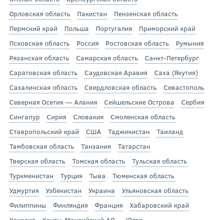
Орловская область
Пакистан
Пензенская область
Пермский край
Польша
Португалия
Приморский край
Псковская область
Россия
Ростовская область
Румыния
Рязанская область
Самарская область
Санкт-Петербург
Саратовская область
Саудовская Аравия
Саха (Якутия)
Сахалинская область
Свердловская область
Севастополь
Северная Осетия — Алания
Сейшельские Острова
Сербия
Сингапур
Сирия
Словакия
Смоленская область
Ставропольский край
США
Таджикистан
Таиланд
Тамбовская область
Танзания
Татарстан
Тверская область
Томская область
Тульская область
Туркменистан
Турция
Тыва
Тюменская область
Удмуртия
Узбекистан
Украина
Ульяновская область
Филиппины
Финляндия
Франция
Хабаровский край
Хакасия
Ханты-Мансийский АО — Югра