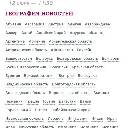
12 июня — 11:30
ГЕОГРАФИЯ НОВОСТЕЙ
Абхазия
Австралия
Австрия
Адыгея
Азербайджан
Алжир
Алтай
Алтайский край
Амурская область
Аргентина
Армения
Архангельская область
Астраханская область
Афганистан
Бахрейн
Башкортостан
Беларусь
Белгородская область
Болгария
Босния и Герцеговина
Бразилия
Брянская область
Бурятия
Великобритания
Венгрия
Венесуэла
Владимирская область
Волгоградская область
Вологодская область
Воронежская область
Вьетнам
Германия
Греция
Грузия
Дагестан
Дания
Еврейская АО
Египет
Забайкальский край
Ивановская область
Израиль
Ингушетия
Индия
Ирак
Иран
Иркутская область
Ирландия
Исландия
Испания