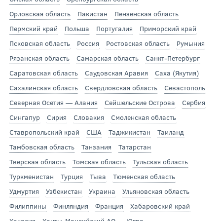
Орловская область
Пакистан
Пензенская область
Пермский край
Польша
Португалия
Приморский край
Псковская область
Россия
Ростовская область
Румыния
Рязанская область
Самарская область
Санкт-Петербург
Саратовская область
Саудовская Аравия
Саха (Якутия)
Сахалинская область
Свердловская область
Севастополь
Северная Осетия — Алания
Сейшельские Острова
Сербия
Сингапур
Сирия
Словакия
Смоленская область
Ставропольский край
США
Таджикистан
Таиланд
Тамбовская область
Танзания
Татарстан
Тверская область
Томская область
Тульская область
Туркменистан
Турция
Тыва
Тюменская область
Удмуртия
Узбекистан
Украина
Ульяновская область
Филиппины
Финляндия
Франция
Хабаровский край
Хакасия
Ханты-Мансийский АО — Югра