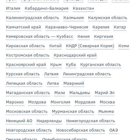
Италия
Кабардино-Балкария
Казахстан
Калининградская область
Калмыкия
Калужская область
Камчатский край
Карачаево-Черкесия
Карелия
Катар
Кемеровская область — Кузбасс
Кения
Киргизия
Кировская область
Китай
КНДР (Северная Корея)
Коми
Костромская область
Краснодарский край
Красноярский край
Крым
Куба
Курганская область
Курская область
Латвия
Ленинградская область
Липецкая область
Литва
Маврикий
Магаданская область
Мали
Мальдивы
Марий Эл
Марокко
Молдова
Монголия
Мордовия
Москва
Московская область
Мурманская область
Мьянма
Ненецкий АО
Нидерланды
Нижегородская область
Новгородская область
Новосибирская область
ОАЭ
Омская область
Оренбургская область