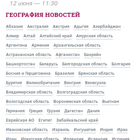
12 июня — 11:30
ГЕОГРАФИЯ НОВОСТЕЙ
Абхазия
Австралия
Австрия
Адыгея
Азербайджан
Алжир
Алтай
Алтайский край
Амурская область
Аргентина
Армения
Архангельская область
Астраханская область
Афганистан
Бахрейн
Башкортостан
Беларусь
Белгородская область
Болгария
Босния и Герцеговина
Бразилия
Брянская область
Бурятия
Великобритания
Венгрия
Венесуэла
Владимирская область
Волгоградская область
Вологодская область
Воронежская область
Вьетнам
Германия
Греция
Грузия
Дагестан
Дания
Еврейская АО
Египет
Забайкальский край
Ивановская область
Израиль
Ингушетия
Индия
Ирак
Иран
Иркутская область
Ирландия
Исландия
Испания