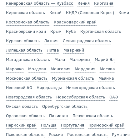
Кемеровская область — Кузбасс
Кения
Киргизия
Кировская область
Китай
КНДР (Северная Корея)
Коми
Костромская область
Краснодарский край
Красноярский край
Крым
Куба
Курганская область
Курская область
Латвия
Ленинградская область
Липецкая область
Литва
Маврикий
Магаданская область
Мали
Мальдивы
Марий Эл
Марокко
Молдова
Монголия
Мордовия
Москва
Московская область
Мурманская область
Мьянма
Ненецкий АО
Нидерланды
Нижегородская область
Новгородская область
Новосибирская область
ОАЭ
Омская область
Оренбургская область
Орловская область
Пакистан
Пензенская область
Пермский край
Польша
Португалия
Приморский край
Псковская область
Россия
Ростовская область
Румыния