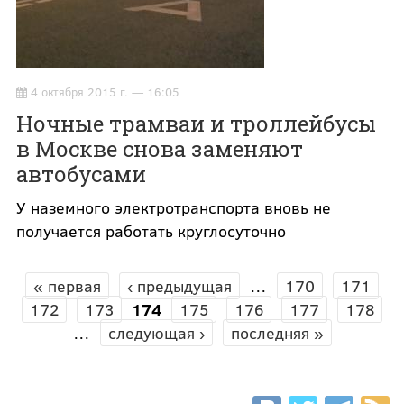
4 октября 2015 г. — 16:05
Ночные трамваи и троллейбусы
в Москве снова заменяют
автобусами
У наземного электротранспорта вновь не
получается работать круглосуточно
« первая
‹ предыдущая
…
170
171
СТРАНИЦЫ
172
173
174
175
176
177
178
…
следующая ›
последняя »