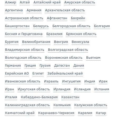
Алжир
Алтай
Алтайский край
Амурская область
Аргентина
Армения
Архангельская область
Астраханская область
Афганистан
Бахрейн
Башкортостан
Беларусь
Белгородская область
Болгария
Босния и Герцеговина
Бразилия
Брянская область
Бурятия
Великобритания
Венгрия
Венесуэла
Владимирская область
Волгоградская область
Вологодская область
Воронежская область
Вьетнам
Германия
Греция
Грузия
Дагестан
Дания
Еврейская АО
Египет
Забайкальский край
Ивановская область
Израиль
Ингушетия
Индия
Ирак
Иран
Иркутская область
Ирландия
Исландия
Испания
Италия
Кабардино-Балкария
Казахстан
Калининградская область
Калмыкия
Калужская область
Камчатский край
Карачаево-Черкесия
Карелия
Катар