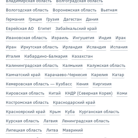
Владимирская область
Волгоградская область
Вологодская область
Воронежская область
Вьетнам
Германия
Греция
Грузия
Дагестан
Дания
Еврейская АО
Египет
Забайкальский край
Ивановская область
Израиль
Ингушетия
Индия
Ирак
Иран
Иркутская область
Ирландия
Исландия
Испания
Италия
Кабардино-Балкария
Казахстан
Калининградская область
Калмыкия
Калужская область
Камчатский край
Карачаево-Черкесия
Карелия
Катар
Кемеровская область — Кузбасс
Кения
Киргизия
Кировская область
Китай
КНДР (Северная Корея)
Коми
Костромская область
Краснодарский край
Красноярский край
Крым
Куба
Курганская область
Курская область
Латвия
Ленинградская область
Липецкая область
Литва
Маврикий