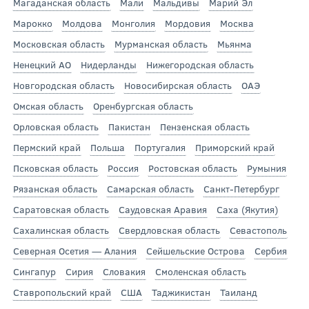
Магаданская область
Мали
Мальдивы
Марий Эл
Марокко
Молдова
Монголия
Мордовия
Москва
Московская область
Мурманская область
Мьянма
Ненецкий АО
Нидерланды
Нижегородская область
Новгородская область
Новосибирская область
ОАЭ
Омская область
Оренбургская область
Орловская область
Пакистан
Пензенская область
Пермский край
Польша
Португалия
Приморский край
Псковская область
Россия
Ростовская область
Румыния
Рязанская область
Самарская область
Санкт-Петербург
Саратовская область
Саудовская Аравия
Саха (Якутия)
Сахалинская область
Свердловская область
Севастополь
Северная Осетия — Алания
Сейшельские Острова
Сербия
Сингапур
Сирия
Словакия
Смоленская область
Ставропольский край
США
Таджикистан
Таиланд