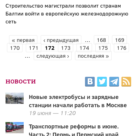
Строительство магистрали позволит странам
Балтии войти в европейскую железнодорожную
сеть
« первая
‹ предыдущая
…
168
169
СТРАНИЦЫ
170
171
172
173
174
175
176
…
следующая ›
последняя »
НОВОСТИ
Новые электробусы и зарядные
станции начали работать в Москве
19 июня — 11:20
Транспортные реформы в июне.
Часть 2: Пермь и Пермский край