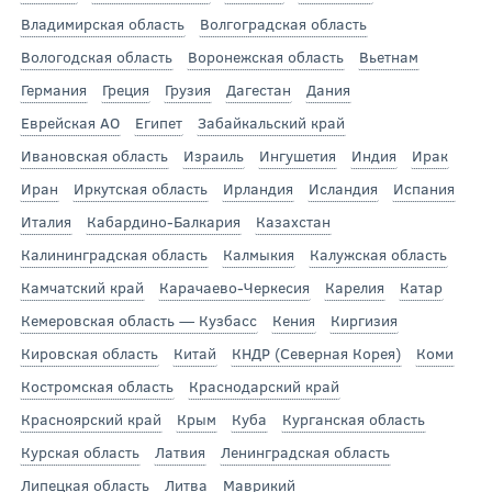
Владимирская область
Волгоградская область
Вологодская область
Воронежская область
Вьетнам
Германия
Греция
Грузия
Дагестан
Дания
Еврейская АО
Египет
Забайкальский край
Ивановская область
Израиль
Ингушетия
Индия
Ирак
Иран
Иркутская область
Ирландия
Исландия
Испания
Италия
Кабардино-Балкария
Казахстан
Калининградская область
Калмыкия
Калужская область
Камчатский край
Карачаево-Черкесия
Карелия
Катар
Кемеровская область — Кузбасс
Кения
Киргизия
Кировская область
Китай
КНДР (Северная Корея)
Коми
Костромская область
Краснодарский край
Красноярский край
Крым
Куба
Курганская область
Курская область
Латвия
Ленинградская область
Липецкая область
Литва
Маврикий