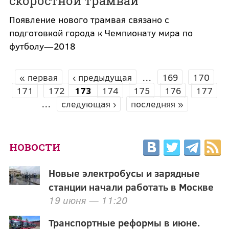
скоростной трамвай
Появление нового трамвая связано с
подготовкой города к Чемпионату мира по
футболу—2018
« первая
‹ предыдущая
…
169
170
СТРАНИЦЫ
171
172
173
174
175
176
177
…
следующая ›
последняя »
НОВОСТИ
Новые электробусы и зарядные
станции начали работать в Москве
19 июня — 11:20
Транспортные реформы в июне.