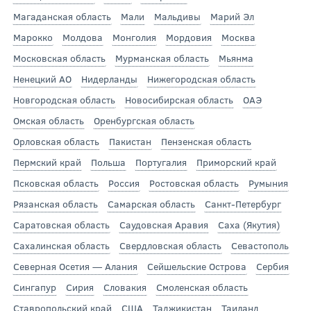
Магаданская область
Мали
Мальдивы
Марий Эл
Марокко
Молдова
Монголия
Мордовия
Москва
Московская область
Мурманская область
Мьянма
Ненецкий АО
Нидерланды
Нижегородская область
Новгородская область
Новосибирская область
ОАЭ
Омская область
Оренбургская область
Орловская область
Пакистан
Пензенская область
Пермский край
Польша
Португалия
Приморский край
Псковская область
Россия
Ростовская область
Румыния
Рязанская область
Самарская область
Санкт-Петербург
Саратовская область
Саудовская Аравия
Саха (Якутия)
Сахалинская область
Свердловская область
Севастополь
Северная Осетия — Алания
Сейшельские Острова
Сербия
Сингапур
Сирия
Словакия
Смоленская область
Ставропольский край
США
Таджикистан
Таиланд