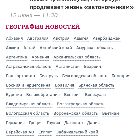
продлевает жизнь «автономникам»
12 июня — 11:30
ГЕОГРАФИЯ НОВОСТЕЙ
Абхазия
Австралия
Австрия
Адыгея
Азербайджан
Алжир
Алтай
Алтайский край
Амурская область
Аргентина
Армения
Архангельская область
Астраханская область
Афганистан
Бахрейн
Башкортостан
Беларусь
Белгородская область
Болгария
Босния и Герцеговина
Бразилия
Брянская область
Бурятия
Великобритания
Венгрия
Венесуэла
Владимирская область
Волгоградская область
Вологодская область
Воронежская область
Вьетнам
Германия
Греция
Грузия
Дагестан
Дания
Еврейская АО
Египет
Забайкальский край