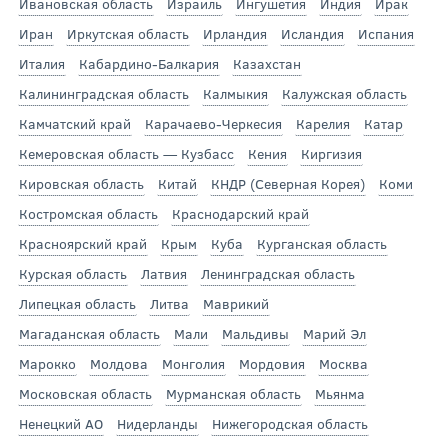
Ивановская область
Израиль
Ингушетия
Индия
Ирак
Иран
Иркутская область
Ирландия
Исландия
Испания
Италия
Кабардино-Балкария
Казахстан
Калининградская область
Калмыкия
Калужская область
Камчатский край
Карачаево-Черкесия
Карелия
Катар
Кемеровская область — Кузбасс
Кения
Киргизия
Кировская область
Китай
КНДР (Северная Корея)
Коми
Костромская область
Краснодарский край
Красноярский край
Крым
Куба
Курганская область
Курская область
Латвия
Ленинградская область
Липецкая область
Литва
Маврикий
Магаданская область
Мали
Мальдивы
Марий Эл
Марокко
Молдова
Монголия
Мордовия
Москва
Московская область
Мурманская область
Мьянма
Ненецкий АО
Нидерланды
Нижегородская область