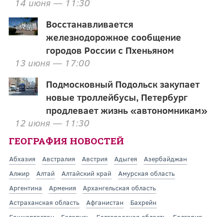
14 июня — 11:30
Восстанавливается
железнодорожное сообщение
городов России с Пхеньяном
13 июня — 17:00
Подмосковный Подольск закупает
новые троллейбусы, Петербург
продлевает жизнь «автономникам»
12 июня — 11:30
ГЕОГРАФИЯ НОВОСТЕЙ
Абхазия
Австралия
Австрия
Адыгея
Азербайджан
Алжир
Алтай
Алтайский край
Амурская область
Аргентина
Армения
Архангельская область
Астраханская область
Афганистан
Бахрейн
Башкортостан
Беларусь
Белгородская область
Болгария