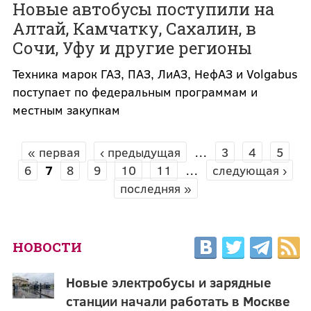
Новые автобусы поступили на
Алтай, Камчатку, Сахалин, в
Сочи, Уфу и другие регионы
Техника марок ГАЗ, ПАЗ, ЛиАЗ, НефАЗ и Volgabus
поступает по федеральным программам и
местным закупкам
« первая
‹ предыдущая
…
3
4
5
СТРАНИЦЫ
6
7
8
9
10
11
…
следующая ›
последняя »
НОВОСТИ
Новые электробусы и зарядные
станции начали работать в Москве