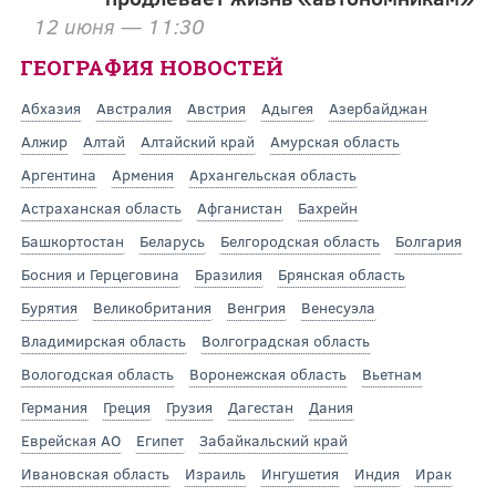
12 июня — 11:30
ГЕОГРАФИЯ НОВОСТЕЙ
Абхазия
Австралия
Австрия
Адыгея
Азербайджан
Алжир
Алтай
Алтайский край
Амурская область
Аргентина
Армения
Архангельская область
Астраханская область
Афганистан
Бахрейн
Башкортостан
Беларусь
Белгородская область
Болгария
Босния и Герцеговина
Бразилия
Брянская область
Бурятия
Великобритания
Венгрия
Венесуэла
Владимирская область
Волгоградская область
Вологодская область
Воронежская область
Вьетнам
Германия
Греция
Грузия
Дагестан
Дания
Еврейская АО
Египет
Забайкальский край
Ивановская область
Израиль
Ингушетия
Индия
Ирак