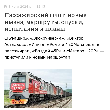
8 июля 2024 г. — 12:15
Пассажирский флот: новые
имена, маршруты, спуски,
испытания и планы
«Кунашир», «Экокруизер-м», «Виктор
Астафьев», «Иния», «Комета 120М» спешат к
пассажирам, «Валдай 45Р» и «Метеор 120Р» —
приступили к новым маршрутам