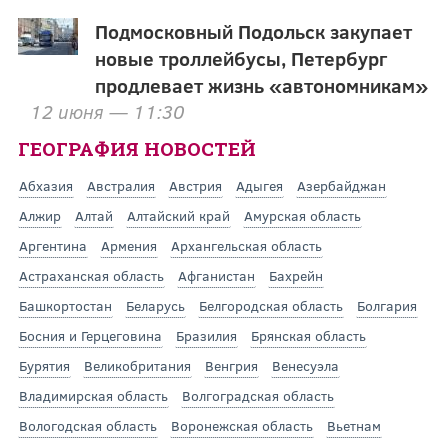
Подмосковный Подольск закупает
новые троллейбусы, Петербург
продлевает жизнь «автономникам»
12 июня — 11:30
ГЕОГРАФИЯ НОВОСТЕЙ
Абхазия
Австралия
Австрия
Адыгея
Азербайджан
Алжир
Алтай
Алтайский край
Амурская область
Аргентина
Армения
Архангельская область
Астраханская область
Афганистан
Бахрейн
Башкортостан
Беларусь
Белгородская область
Болгария
Босния и Герцеговина
Бразилия
Брянская область
Бурятия
Великобритания
Венгрия
Венесуэла
Владимирская область
Волгоградская область
Вологодская область
Воронежская область
Вьетнам