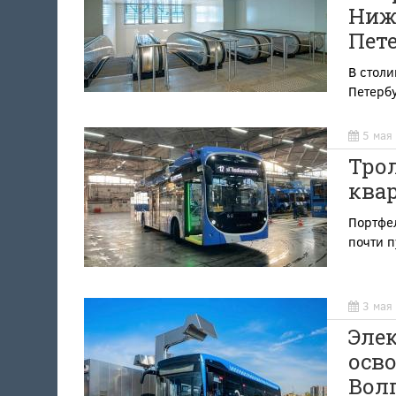
Нижн
Пете
В столи
Петерб
5 мая
Трол
квар
Портфел
почти п
3 мая
Элек
осво
Вол