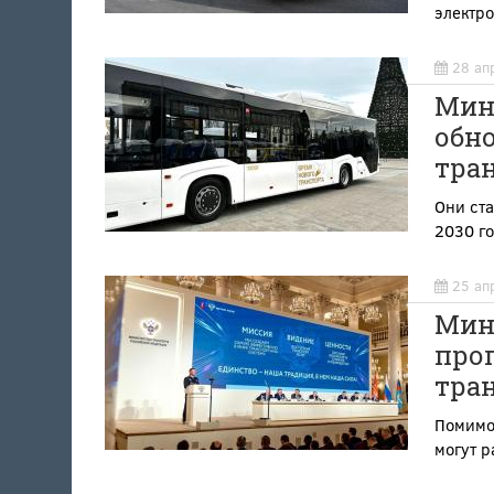
электр
28 ап
Мин
обн
тран
Они ста
2030 г
25 ап
Мин
про
тра
Помимо 
могут р