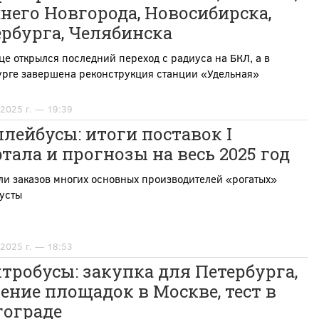
его Новгорода, Новосибирска,
рбурга, Челябинска
це открылся последний переход с радиуса на БКЛ, а в
урге завершена реконструкция станции «Удельная»
 2025 г. — 19:39
лейбусы: итоги поставок I
тала и прогнозы на весь 2025 год
и заказов многих основных производителей «рогатых»
усты
 2025 г. — 18:53
тробусы: закупка для Петербурга,
ение площадок в Москве, тест в
гограде