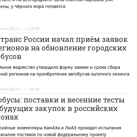
ны, у Чёрного моря готовятся
реля 2025 г. — 22:58
транс России начал приём заявок
егионов на обновление городских
обусов
ьное ведомство утвердило форму заявки и сроки сбора
ий регионов на приобретение автобусов льготного лизинга
реля 2025 г. — 16:40
бусы: поставки и весенние тесты
 будущих закупок в российских
ионах
рийные экземпляры КамАЗа и ЛиАЗ проходят испытания
ачалом поставок по новой федеральному проекту