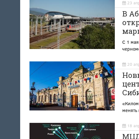
23 ап
В А
отк
мар
С 1 мая
черном
20 ап
Нов
цент
Сиб
«Килом
менять 
18 ап
МЦД