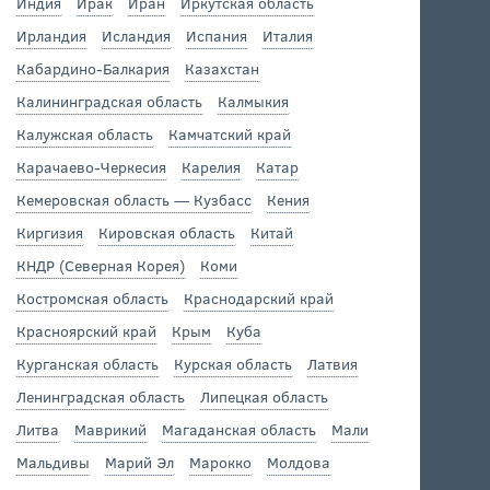
Индия
Ирак
Иран
Иркутская область
Ирландия
Исландия
Испания
Италия
Кабардино-Балкария
Казахстан
Калининградская область
Калмыкия
Калужская область
Камчатский край
Карачаево-Черкесия
Карелия
Катар
Кемеровская область — Кузбасс
Кения
Киргизия
Кировская область
Китай
КНДР (Северная Корея)
Коми
Костромская область
Краснодарский край
Красноярский край
Крым
Куба
Курганская область
Курская область
Латвия
Ленинградская область
Липецкая область
Литва
Маврикий
Магаданская область
Мали
Мальдивы
Марий Эл
Марокко
Молдова