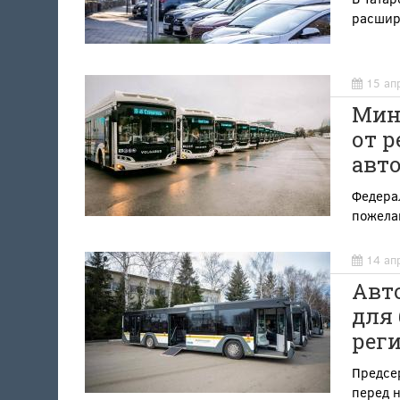
расшире
15 ап
Мин
от р
авт
Федерал
пожелан
14 ап
Авто
для
рег
Предсе
перед н