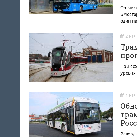
Объявле
«Мосгор
один п
2 мая
Трам
прог
При со
уровня 
1 мая
Обн
трам
Росс
Рекордн