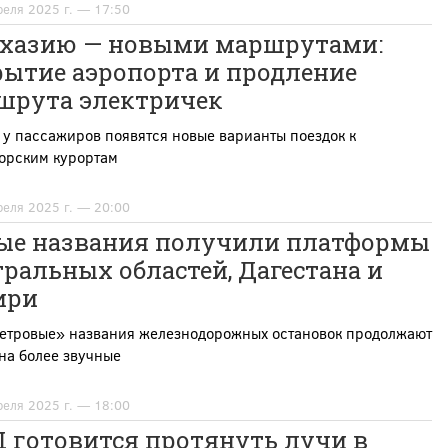
реля 2025 г. — 17:50
бхазию — новыми маршрутами:
рытие аэропорта и продление
шрута электричек
 у пассажиров появятся новые варианты поездок к
орским курортам
реля 2025 г. — 20:00
ые названия получили платформы
ральных областей, Дагестана и
ири
етровые» названия железнодорожных остановок продолжают
на более звучные
реля 2025 г. — 18:00
 готовится протянуть лучи в