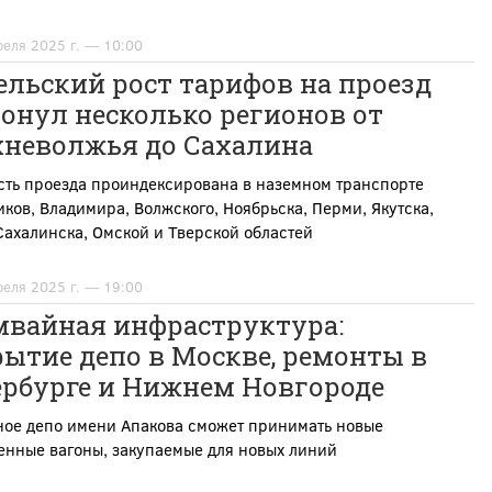
реля 2025 г. — 10:00
льский рост тарифов на проезд
онул несколько регионов от
хневолжья до Сахалина
сть проезда проиндексирована в наземном транспорте
ков, Владимира, Волжского, Ноябрьска, Перми, Якутска,
ахалинска, Омской и Тверской областей
реля 2025 г. — 19:00
мвайная инфраструктура:
ытие депо в Москве, ремонты в
ербурге и Нижнем Новгороде
ное депо имени Апакова сможет принимать новые
енные вагоны, закупаемые для новых линий