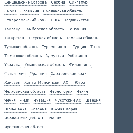
Сейшельские Острова
Сербия
Сингапур
Сирия
Словакия
Смоленская область
Ставропольский край
США
Таджикистан
Таиланд
Тамбовская область
Танзания
Татарстан
Тверская область
Томская область
Тульская область
Туркменистан
Турция
Тыва
Тюменская область
Удмуртия
Узбекистан
Украина
Ульяновская область
Филиппины
Финляндия
Франция
Хабаровский край
Хакасия
Ханты-Мансийский АО — Югра
Челябинская область
Черногория
Чехия
Чечня
Чили
Чувашия
Чукотский АО
Швеция
Шри-Ланка
Эстония
Южная Корея
Ямало-Ненецкий АО
Япония
Ярославская область