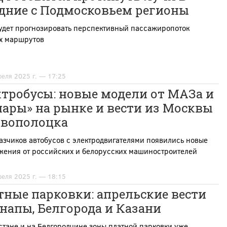
едние с Подмосковьем регионы
удет прогнозировать перспективный пассажиропоток
х маршрутов
реля 2025 г. — 17:25
тробусы: новые модели от МАЗа и
ары» на рынке и вести из Москвы
овополоцка
азчиков автобусов с электродвигателями появились новые
жения от российских и белорусских машиностроителей
реля 2025 г. — 18:15
ные парковки: апрельские вести
напы, Белгорода и Казани
стане и на Белгородчине зоны платной парковки уже