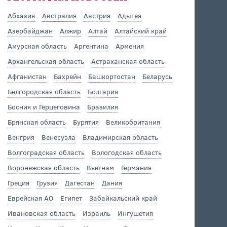
Абхазия
Австралия
Австрия
Адыгея
Азербайджан
Алжир
Алтай
Алтайский край
Амурская область
Аргентина
Армения
Архангельская область
Астраханская область
Афганистан
Бахрейн
Башкортостан
Беларусь
Белгородская область
Болгария
Босния и Герцеговина
Бразилия
Брянская область
Бурятия
Великобритания
Венгрия
Венесуэла
Владимирская область
Волгоградская область
Вологодская область
Воронежская область
Вьетнам
Германия
Греция
Грузия
Дагестан
Дания
Еврейская АО
Египет
Забайкальский край
Ивановская область
Израиль
Ингушетия