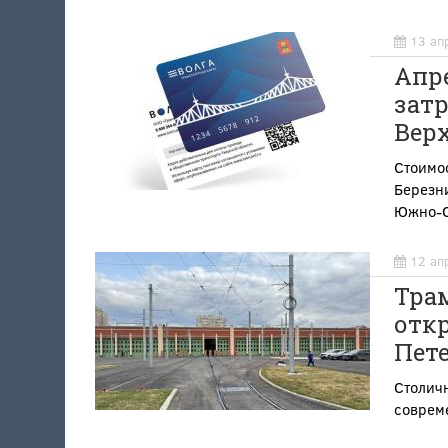
13 ап
Апре
затр
Вер
Стоимо
Березни
Южно-С
12 ап
Тра
откр
Пет
Столич
соврем