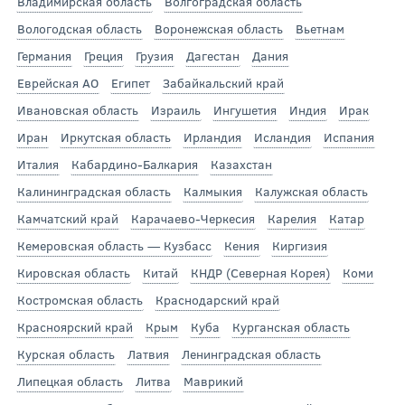
Владимирская область
Волгоградская область
Вологодская область
Воронежская область
Вьетнам
Германия
Греция
Грузия
Дагестан
Дания
Еврейская АО
Египет
Забайкальский край
Ивановская область
Израиль
Ингушетия
Индия
Ирак
Иран
Иркутская область
Ирландия
Исландия
Испания
Италия
Кабардино-Балкария
Казахстан
Калининградская область
Калмыкия
Калужская область
Камчатский край
Карачаево-Черкесия
Карелия
Катар
Кемеровская область — Кузбасс
Кения
Киргизия
Кировская область
Китай
КНДР (Северная Корея)
Коми
Костромская область
Краснодарский край
Красноярский край
Крым
Куба
Курганская область
Курская область
Латвия
Ленинградская область
Липецкая область
Литва
Маврикий