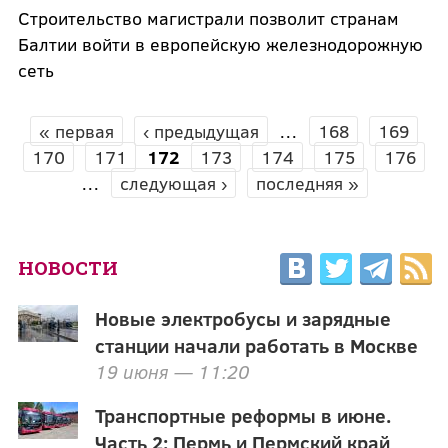
Строительство магистрали позволит странам
Балтии войти в европейскую железнодорожную
сеть
« первая
‹ предыдущая
…
168
169
СТРАНИЦЫ
170
171
172
173
174
175
176
…
следующая ›
последняя »
НОВОСТИ
Новые электробусы и зарядные
станции начали работать в Москве
19 июня — 11:20
Транспортные реформы в июне.
Часть 2: Пермь и Пермский край