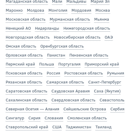
Магаданская область
Мали
Мальдивы
Марий Эл
Марокко
Молдова
Монголия
Мордовия
Москва
Московская область
Мурманская область
Мьянма
Ненецкий АО
Нидерланды
Нижегородская область
Новгородская область
Новосибирская область
ОАЭ
Омская область
Оренбургская область
Орловская область
Пакистан
Пензенская область
Пермский край
Польша
Португалия
Приморский край
Псковская область
Россия
Ростовская область
Румыния
Рязанская область
Самарская область
Санкт-Петербург
Саратовская область
Саудовская Аравия
Саха (Якутия)
Сахалинская область
Свердловская область
Севастополь
Северная Осетия — Алания
Сейшельские Острова
Сербия
Сингапур
Сирия
Словакия
Смоленская область
Ставропольский край
США
Таджикистан
Таиланд