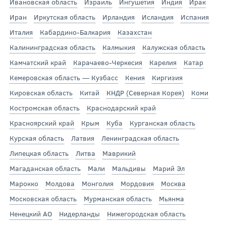
Ивановская область
Израиль
Ингушетия
Индия
Ирак
Иран
Иркутская область
Ирландия
Исландия
Испания
Италия
Кабардино-Балкария
Казахстан
Калининградская область
Калмыкия
Калужская область
Камчатский край
Карачаево-Черкесия
Карелия
Катар
Кемеровская область — Кузбасс
Кения
Киргизия
Кировская область
Китай
КНДР (Северная Корея)
Коми
Костромская область
Краснодарский край
Красноярский край
Крым
Куба
Курганская область
Курская область
Латвия
Ленинградская область
Липецкая область
Литва
Маврикий
Магаданская область
Мали
Мальдивы
Марий Эл
Марокко
Молдова
Монголия
Мордовия
Москва
Московская область
Мурманская область
Мьянма
Ненецкий АО
Нидерланды
Нижегородская область