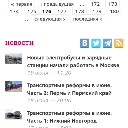
« первая
‹ предыдущая
…
172
173
СТРАНИЦЫ
174
175
176
177
178
179
180
…
следующая ›
последняя »
НОВОСТИ
Новые электробусы и зарядные
станции начали работать в Москве
19 июня — 11:20
Транспортные реформы в июне.
Часть 2: Пермь и Пермский край
18 июня — 20:00
Транспортные реформы в июне.
Часть 1: Нижний Новгород
17 июня — 18:00