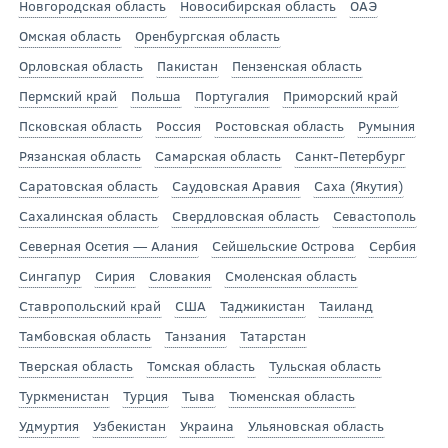
Новгородская область
Новосибирская область
ОАЭ
Омская область
Оренбургская область
Орловская область
Пакистан
Пензенская область
Пермский край
Польша
Португалия
Приморский край
Псковская область
Россия
Ростовская область
Румыния
Рязанская область
Самарская область
Санкт-Петербург
Саратовская область
Саудовская Аравия
Саха (Якутия)
Сахалинская область
Свердловская область
Севастополь
Северная Осетия — Алания
Сейшельские Острова
Сербия
Сингапур
Сирия
Словакия
Смоленская область
Ставропольский край
США
Таджикистан
Таиланд
Тамбовская область
Танзания
Татарстан
Тверская область
Томская область
Тульская область
Туркменистан
Турция
Тыва
Тюменская область
Удмуртия
Узбекистан
Украина
Ульяновская область