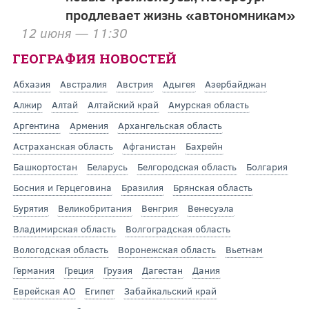
продлевает жизнь «автономникам»
12 июня — 11:30
ГЕОГРАФИЯ НОВОСТЕЙ
Абхазия
Австралия
Австрия
Адыгея
Азербайджан
Алжир
Алтай
Алтайский край
Амурская область
Аргентина
Армения
Архангельская область
Астраханская область
Афганистан
Бахрейн
Башкортостан
Беларусь
Белгородская область
Болгария
Босния и Герцеговина
Бразилия
Брянская область
Бурятия
Великобритания
Венгрия
Венесуэла
Владимирская область
Волгоградская область
Вологодская область
Воронежская область
Вьетнам
Германия
Греция
Грузия
Дагестан
Дания
Еврейская АО
Египет
Забайкальский край