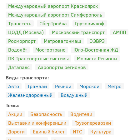
Международный аэропорт Красноярск
Международный аэропорт Симферополь
Транссеть
СберТройка
Грузовичкоф
ЦОДД (Москва)
Московский транспорт
АМПП
Росморпорт
Метровагонмаш
ОЭВРЗ
Водолёт
Мосгортранс
Юго-Восточная ЖД
ПК Транспортные системы
Мовиста Регионы
Датапакс
Аэропорты регионов
Виды транспорта:
Авто
Трамвай
Речной
Морской
Метро
Железнодорожный
Воздушный
Темы:
Акции
Безопасность
Водители
Выставки и конференции
Грузоперевозки
Дороги
Единый билет
ИТС
Культура