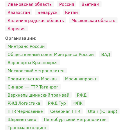
Ивановская область
Россия
Вьетнам
Казахстан
Беларусь
Китай
Калининградская область
Московская область
Карелия
Организации:
Минтранс России
Общественный совет Минтранса России
ВАД
Аэропорты Красноярья
Московский метрополитен
Правительство Москвы
Мосинжпроект
Синара — ГТР Таганрог
Верхнепышминский трамвай
РЖД
РЖД Логистика
РЖД Тур
ФПК
ППК Черноземье
Северная ППК
Utair (ЮТэйр)
Шереметьево
Петербургский метрополитен
Трансмашхолдинг