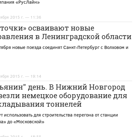
мпания «РусЛайн»
тября 2015 г. — 11:36
сточки» осваивают новые
равления в Ленинградской области
тября новые поезда соединят Санкт-Петербург с Волховом и
тября 2015 г. — 19:14
ьянин" день. В Нижний Новгород
везли немецкое оборудование для
кладывания тоннелей
ут использовать для строительства перегона от станции
ка» до «Московской»
тября 2015 г. — 18:55