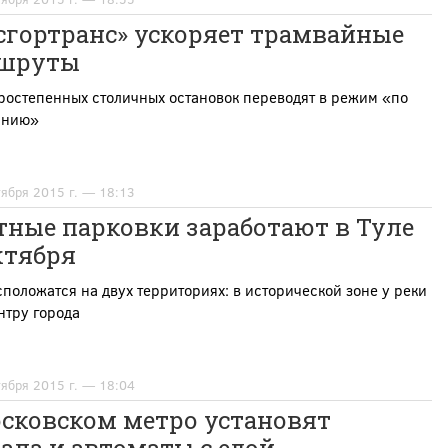
сгортранс» ускоряет трамвайные
шруты
ростепенных столичных остановок переводят в режим «по
анию»
тября 2015 г. — 18:13
тные парковки заработают в Туле
ктября
положатся на двух территориях: в исторической зоне у реки
нтру города
тября 2015 г. — 18:04
осковском метро установят
ала и автоматы с едой