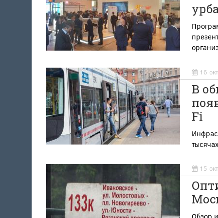
урб
Програ
презент
органи
16 ок
В о
появ
Fi
Инфраст
тысяча
15 ок
Опт
Мос
Обзор и