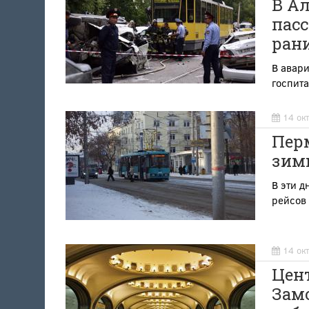
В А
пасс
ран
В авари
госпит
14 ок
Пер
зим
В эти д
рейсов
14 ок
Цен
Зам