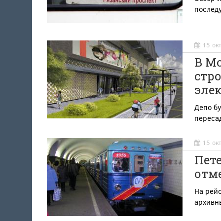
послед
15 ок
В М
стр
эле
Депо бу
пересад
15 ок
Пет
отм
На рейс
архивн