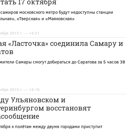
тать 17 октября
сажиров московского метро будут недоступны станции
льная», «Тверская» и «Маяковская»
тября 2015 г. — 14:31
я «Ласточка» соединила Самару и
атов
жители Самары смогут добираться до Саратова за 5 часов 38
тября 2015 г. — 14:10
ду Ульяновском и
теринбургом восстановят
асообщение
тября к полётам между двумя городами приступит