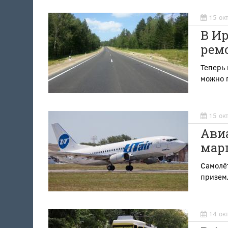
15 ок
В И
ремо
Теперь 
можно 
15 ок
Ави
мар
Самолёт
приземл
14 ок