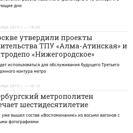
ующие дни
тября 2015 г. — 16:20
оскве утвердили проекты
оительства ТПУ «Алма-Атинская» и
ктродепо «Нижегородское»
дет использоваться для обслуживания будущего Третьего
очного контура метро
тября 2015 г. — 16:12
ербургский метрополитен
ечает шестидесятилетие
 уже вышел состав «Воспоминание» из восьми вагонов с
ыми фотографиями