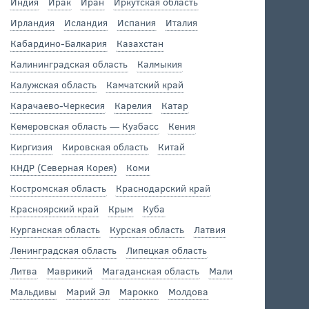
Индия
Ирак
Иран
Иркутская область
Ирландия
Исландия
Испания
Италия
Кабардино-Балкария
Казахстан
Калининградская область
Калмыкия
Калужская область
Камчатский край
Карачаево-Черкесия
Карелия
Катар
Кемеровская область — Кузбасс
Кения
Киргизия
Кировская область
Китай
КНДР (Северная Корея)
Коми
Костромская область
Краснодарский край
Красноярский край
Крым
Куба
Курганская область
Курская область
Латвия
Ленинградская область
Липецкая область
Литва
Маврикий
Магаданская область
Мали
Мальдивы
Марий Эл
Марокко
Молдова