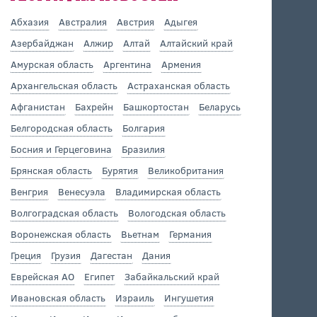
Абхазия
Австралия
Австрия
Адыгея
Азербайджан
Алжир
Алтай
Алтайский край
Амурская область
Аргентина
Армения
Архангельская область
Астраханская область
Афганистан
Бахрейн
Башкортостан
Беларусь
Белгородская область
Болгария
Босния и Герцеговина
Бразилия
Брянская область
Бурятия
Великобритания
Венгрия
Венесуэла
Владимирская область
Волгоградская область
Вологодская область
Воронежская область
Вьетнам
Германия
Греция
Грузия
Дагестан
Дания
Еврейская АО
Египет
Забайкальский край
Ивановская область
Израиль
Ингушетия