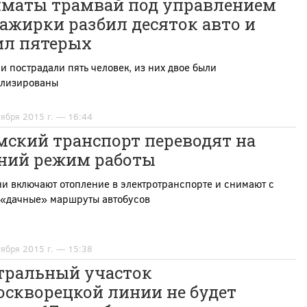
лматы трамвай под управлением
ажирки разбил десяток авто и
ил пятерых
и пострадали пять человек, из них двое были
ализированы
тября 2015 г. — 16:44
мский транспорт переводят на
ний режим работы
ни включают отопление в электротранспорте и снимают с
 «дачные» маршруты автобусов
тября 2015 г. — 15:38
тральный участок
оскворецкой линии не будет