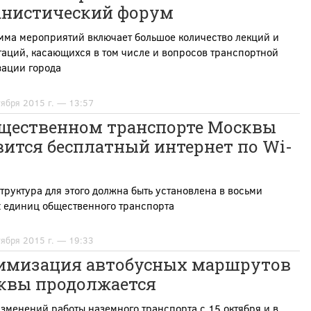
анистический форум
мма мероприятий включает большое количество лекций и
аций, касающихся в том числе и вопросов транспортной
зации города
тября 2015 г. — 13:57
бщественном транспорте Москвы
ится бесплатный интернет по Wi-
руктура для этого должна быть установлена в восьми
х единиц общественного транспорта
тября 2015 г. — 19:33
имизация автобусных маршрутов
квы продолжается
зменений работы наземного транспорта с 15 октября и в