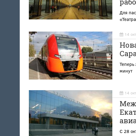
рабо
Для пас
«Театра
14 ок
Нова
Сар
Теперь 
минут
14 ок
Меж
Ека
ави
С 28 ок