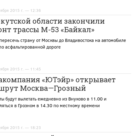
тября 2015 г. — 12:36
ркутской области закончили
нт трассы М-53 «Байкал»
пересечь страну от Москвы до Владивостока на автомобиле
по асфальтированной дороге
тября 2015 г. — 11:45
акомпания «ЮТэйр» открывает
шрут Москва—Грозный
ы будут вылетать ежедневно из Внуково в 11.00 и
яться в Грозном в 14.30 по местному времени
тября 2015 г. — 18:23