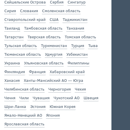
Сейшельские Острова
Сербия
Сингапур
Сирия
Словакия
Смоленская область
Ставропольский край
США
Таджикистан
Таиланд
Тамбовская область
Танзания
Татарстан
Тверская область
Томская область
Тульская область
Туркменистан
Турция
Тыва
Тюменская область
Удмуртия
Узбекистан
Украина
Ульяновская область
Филиппины
Финляндия
Франция
Хабаровский край
Хакасия
Ханты-Мансийский АО — Югра
Челябинская область
Черногория
Чехия
Чечня
Чили
Чувашия
Чукотский АО
Швеция
Шри-Ланка
Эстония
Южная Корея
Ямало-Ненецкий АО
Япония
Ярославская область