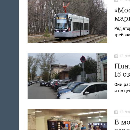
«Мо
мар
Ряд вто
требов
13 ок
Пла
15 о
Они рас
и по це
13 ок
В м
зерк