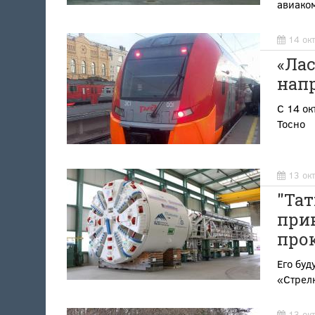
авиако
14 ок
«Ла
нап
С 14 ок
Тосно
13 ок
"Тат
при
про
Его буд
«Стрел
13 ок