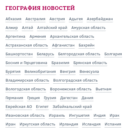
ГЕОГРАФИЯ НОВОСТЕЙ
Абхазия
Австралия
Австрия
Адыгея
Азербайджан
Алжир
Алтай
Алтайский край
Амурская область
Аргентина
Армения
Архангельская область
Астраханская область
Афганистан
Бахрейн
Башкортостан
Беларусь
Белгородская область
Болгария
Босния и Герцеговина
Бразилия
Брянская область
Бурятия
Великобритания
Венгрия
Венесуэла
Владимирская область
Волгоградская область
Вологодская область
Воронежская область
Вьетнам
Германия
Греция
Грузия
Дагестан
Дания
Еврейская АО
Египет
Забайкальский край
Ивановская область
Израиль
Ингушетия
Индия
Ирак
Иран
Иркутская область
Ирландия
Исландия
Испания