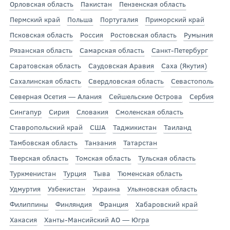
Орловская область
Пакистан
Пензенская область
Пермский край
Польша
Португалия
Приморский край
Псковская область
Россия
Ростовская область
Румыния
Рязанская область
Самарская область
Санкт-Петербург
Саратовская область
Саудовская Аравия
Саха (Якутия)
Сахалинская область
Свердловская область
Севастополь
Северная Осетия — Алания
Сейшельские Острова
Сербия
Сингапур
Сирия
Словакия
Смоленская область
Ставропольский край
США
Таджикистан
Таиланд
Тамбовская область
Танзания
Татарстан
Тверская область
Томская область
Тульская область
Туркменистан
Турция
Тыва
Тюменская область
Удмуртия
Узбекистан
Украина
Ульяновская область
Филиппины
Финляндия
Франция
Хабаровский край
Хакасия
Ханты-Мансийский АО — Югра