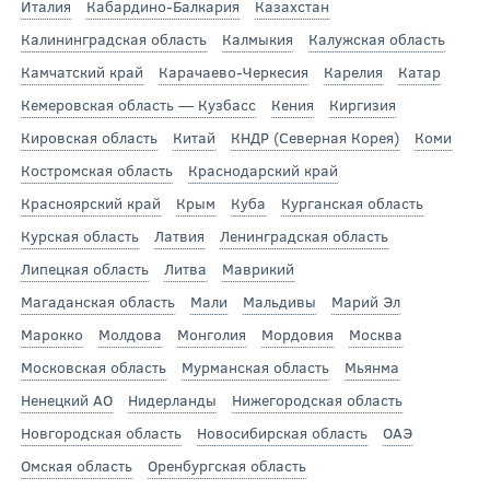
Италия
Кабардино-Балкария
Казахстан
Калининградская область
Калмыкия
Калужская область
Камчатский край
Карачаево-Черкесия
Карелия
Катар
Кемеровская область — Кузбасс
Кения
Киргизия
Кировская область
Китай
КНДР (Северная Корея)
Коми
Костромская область
Краснодарский край
Красноярский край
Крым
Куба
Курганская область
Курская область
Латвия
Ленинградская область
Липецкая область
Литва
Маврикий
Магаданская область
Мали
Мальдивы
Марий Эл
Марокко
Молдова
Монголия
Мордовия
Москва
Московская область
Мурманская область
Мьянма
Ненецкий АО
Нидерланды
Нижегородская область
Новгородская область
Новосибирская область
ОАЭ
Омская область
Оренбургская область