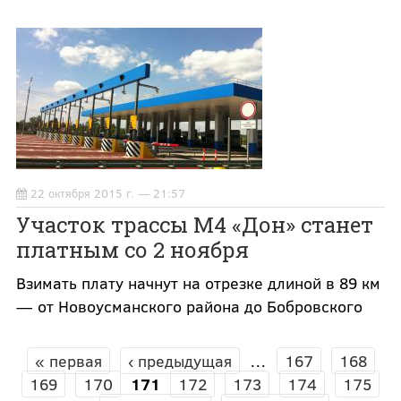
22 октября 2015 г. — 21:57
Участок трассы М4 «Дон» станет
платным со 2 ноября
Взимать плату начнут на отрезке длиной в 89 км
— от Новоусманского района до Бобровского
« первая
‹ предыдущая
…
167
168
СТРАНИЦЫ
169
170
171
172
173
174
175