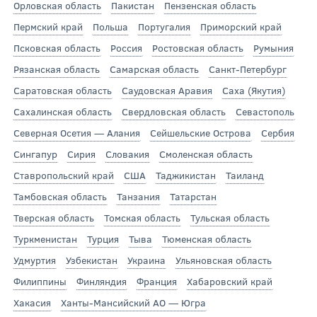
Орловская область
Пакистан
Пензенская область
Пермский край
Польша
Португалия
Приморский край
Псковская область
Россия
Ростовская область
Румыния
Рязанская область
Самарская область
Санкт-Петербург
Саратовская область
Саудовская Аравия
Саха (Якутия)
Сахалинская область
Свердловская область
Севастополь
Северная Осетия — Алания
Сейшельские Острова
Сербия
Сингапур
Сирия
Словакия
Смоленская область
Ставропольский край
США
Таджикистан
Таиланд
Тамбовская область
Танзания
Татарстан
Тверская область
Томская область
Тульская область
Туркменистан
Турция
Тыва
Тюменская область
Удмуртия
Узбекистан
Украина
Ульяновская область
Филиппины
Финляндия
Франция
Хабаровский край
Хакасия
Ханты-Мансийский АО — Югра