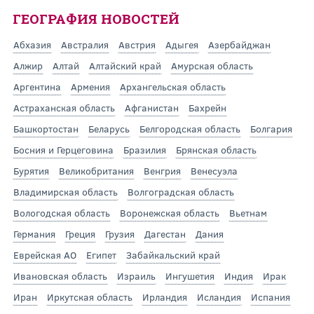
ГЕОГРАФИЯ НОВОСТЕЙ
Абхазия
Австралия
Австрия
Адыгея
Азербайджан
Алжир
Алтай
Алтайский край
Амурская область
Аргентина
Армения
Архангельская область
Астраханская область
Афганистан
Бахрейн
Башкортостан
Беларусь
Белгородская область
Болгария
Босния и Герцеговина
Бразилия
Брянская область
Бурятия
Великобритания
Венгрия
Венесуэла
Владимирская область
Волгоградская область
Вологодская область
Воронежская область
Вьетнам
Германия
Греция
Грузия
Дагестан
Дания
Еврейская АО
Египет
Забайкальский край
Ивановская область
Израиль
Ингушетия
Индия
Ирак
Иран
Иркутская область
Ирландия
Исландия
Испания