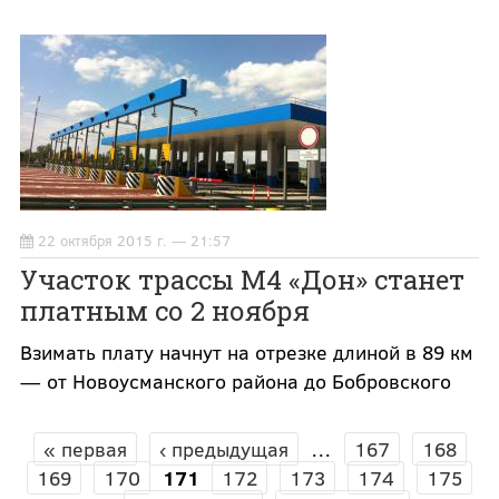
22 октября 2015 г. — 21:57
Участок трассы М4 «Дон» станет
платным со 2 ноября
Взимать плату начнут на отрезке длиной в 89 км
— от Новоусманского района до Бобровского
« первая
‹ предыдущая
…
167
168
СТРАНИЦЫ
169
170
171
172
173
174
175