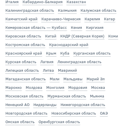
Италия
Кабардино-Балкария
Казахстан
Калининградская область
Калмыкия
Калужская область
Камчатский край
Карачаево-Черкесия
Карелия
Катар
Кемеровская область — Кузбасс
Кения
Киргизия
Кировская область
Китай
КНДР (Северная Корея)
Коми
Костромская область
Краснодарский край
Красноярский край
Крым
Куба
Курганская область
Курская область
Латвия
Ленинградская область
Липецкая область
Литва
Маврикий
Магаданская область
Мали
Мальдивы
Марий Эл
Марокко
Молдова
Монголия
Мордовия
Москва
Московская область
Мурманская область
Мьянма
Ненецкий АО
Нидерланды
Нижегородская область
Новгородская область
Новосибирская область
ОАЭ
Омская область
Оренбургская область