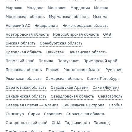
Марокко
Молдова
Монголия
Мордовия
Москва
Московская область
Мурманская область
Мьянма
Ненецкий АО
Нидерланды
Нижегородская область
Новгородская область
Новосибирская область
ОАЭ
Омская область
Оренбургская область
Орловская область
Пакистан
Пензенская область
Пермский край
Польша
Португалия
Приморский край
Псковская область
Россия
Ростовская область
Румыния
Рязанская область
Самарская область
Санкт-Петербург
Саратовская область
Саудовская Аравия
Саха (Якутия)
Сахалинская область
Свердловская область
Севастополь
Северная Осетия — Алания
Сейшельские Острова
Сербия
Сингапур
Сирия
Словакия
Смоленская область
Ставропольский край
США
Таджикистан
Таиланд
Тамбовская область
Танзания
Татарстан