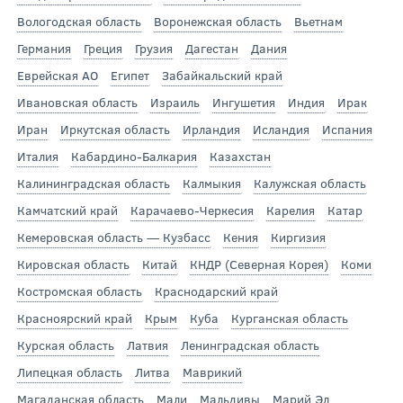
Вологодская область
Воронежская область
Вьетнам
Германия
Греция
Грузия
Дагестан
Дания
Еврейская АО
Египет
Забайкальский край
Ивановская область
Израиль
Ингушетия
Индия
Ирак
Иран
Иркутская область
Ирландия
Исландия
Испания
Италия
Кабардино-Балкария
Казахстан
Калининградская область
Калмыкия
Калужская область
Камчатский край
Карачаево-Черкесия
Карелия
Катар
Кемеровская область — Кузбасс
Кения
Киргизия
Кировская область
Китай
КНДР (Северная Корея)
Коми
Костромская область
Краснодарский край
Красноярский край
Крым
Куба
Курганская область
Курская область
Латвия
Ленинградская область
Липецкая область
Литва
Маврикий
Магаданская область
Мали
Мальдивы
Марий Эл