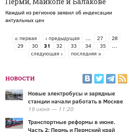
Перми, Майкопе и Балакове
Каждый из регионов заявил об индексации
актуальных цен
« первая
‹ предыдущая
…
27
28
СТРАНИЦЫ
29
30
31
32
33
34
35
…
следующая ›
последняя »
НОВОСТИ
Новые электробусы и зарядные
станции начали работать в Москве
19 июня — 11:20
Транспортные реформы в июне.
Часть 2: Пермь и Пермский край