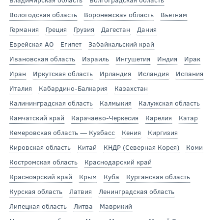
Вологодская область
Воронежская область
Вьетнам
Германия
Греция
Грузия
Дагестан
Дания
Еврейская АО
Египет
Забайкальский край
Ивановская область
Израиль
Ингушетия
Индия
Ирак
Иран
Иркутская область
Ирландия
Исландия
Испания
Италия
Кабардино-Балкария
Казахстан
Калининградская область
Калмыкия
Калужская область
Камчатский край
Карачаево-Черкесия
Карелия
Катар
Кемеровская область — Кузбасс
Кения
Киргизия
Кировская область
Китай
КНДР (Северная Корея)
Коми
Костромская область
Краснодарский край
Красноярский край
Крым
Куба
Курганская область
Курская область
Латвия
Ленинградская область
Липецкая область
Литва
Маврикий