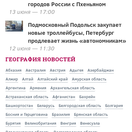
городов России с Пхеньяном
13 июня — 17:00
Подмосковный Подольск закупает
новые троллейбусы, Петербург
продлевает жизнь «автономникам»
12 июня — 11:30
ГЕОГРАФИЯ НОВОСТЕЙ
Абхазия
Австралия
Австрия
Адыгея
Азербайджан
Алжир
Алтай
Алтайский край
Амурская область
Аргентина
Армения
Архангельская область
Астраханская область
Афганистан
Бахрейн
Башкортостан
Беларусь
Белгородская область
Болгария
Босния и Герцеговина
Бразилия
Брянская область
Бурятия
Великобритания
Венгрия
Венесуэла
Владимирская область
Волгоградская область