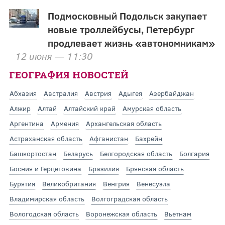
Подмосковный Подольск закупает
новые троллейбусы, Петербург
продлевает жизнь «автономникам»
12 июня — 11:30
ГЕОГРАФИЯ НОВОСТЕЙ
Абхазия
Австралия
Австрия
Адыгея
Азербайджан
Алжир
Алтай
Алтайский край
Амурская область
Аргентина
Армения
Архангельская область
Астраханская область
Афганистан
Бахрейн
Башкортостан
Беларусь
Белгородская область
Болгария
Босния и Герцеговина
Бразилия
Брянская область
Бурятия
Великобритания
Венгрия
Венесуэла
Владимирская область
Волгоградская область
Вологодская область
Воронежская область
Вьетнам