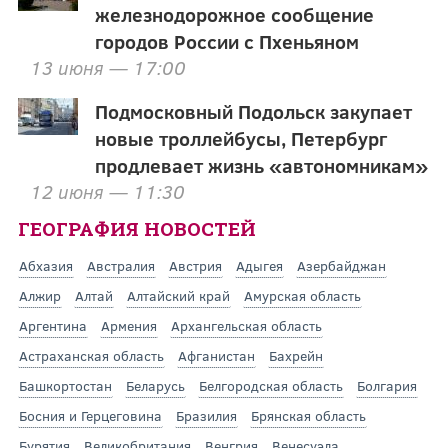
железнодорожное сообщение
городов России с Пхеньяном
13 июня — 17:00
Подмосковный Подольск закупает
новые троллейбусы, Петербург
продлевает жизнь «автономникам»
12 июня — 11:30
ГЕОГРАФИЯ НОВОСТЕЙ
Абхазия
Австралия
Австрия
Адыгея
Азербайджан
Алжир
Алтай
Алтайский край
Амурская область
Аргентина
Армения
Архангельская область
Астраханская область
Афганистан
Бахрейн
Башкортостан
Беларусь
Белгородская область
Болгария
Босния и Герцеговина
Бразилия
Брянская область
Бурятия
Великобритания
Венгрия
Венесуэла