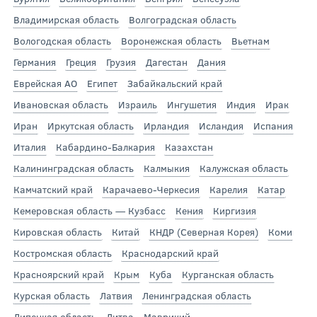
Владимирская область
Волгоградская область
Вологодская область
Воронежская область
Вьетнам
Германия
Греция
Грузия
Дагестан
Дания
Еврейская АО
Египет
Забайкальский край
Ивановская область
Израиль
Ингушетия
Индия
Ирак
Иран
Иркутская область
Ирландия
Исландия
Испания
Италия
Кабардино-Балкария
Казахстан
Калининградская область
Калмыкия
Калужская область
Камчатский край
Карачаево-Черкесия
Карелия
Катар
Кемеровская область — Кузбасс
Кения
Киргизия
Кировская область
Китай
КНДР (Северная Корея)
Коми
Костромская область
Краснодарский край
Красноярский край
Крым
Куба
Курганская область
Курская область
Латвия
Ленинградская область
Липецкая область
Литва
Маврикий