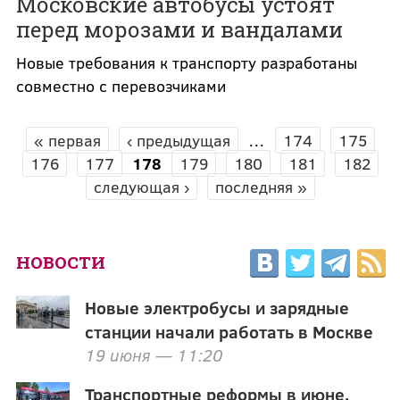
Московские автобусы устоят
перед морозами и вандалами
Новые требования к транспорту разработаны
совместно с перевозчиками
« первая
‹ предыдущая
…
174
175
СТРАНИЦЫ
176
177
178
179
180
181
182
следующая ›
последняя »
НОВОСТИ
Новые электробусы и зарядные
станции начали работать в Москве
19 июня — 11:20
Транспортные реформы в июне.