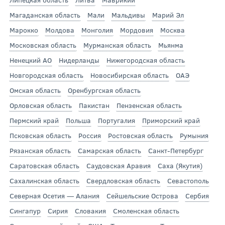
Магаданская область
Мали
Мальдивы
Марий Эл
Марокко
Молдова
Монголия
Мордовия
Москва
Московская область
Мурманская область
Мьянма
Ненецкий АО
Нидерланды
Нижегородская область
Новгородская область
Новосибирская область
ОАЭ
Омская область
Оренбургская область
Орловская область
Пакистан
Пензенская область
Пермский край
Польша
Португалия
Приморский край
Псковская область
Россия
Ростовская область
Румыния
Рязанская область
Самарская область
Санкт-Петербург
Саратовская область
Саудовская Аравия
Саха (Якутия)
Сахалинская область
Свердловская область
Севастополь
Северная Осетия — Алания
Сейшельские Острова
Сербия
Сингапур
Сирия
Словакия
Смоленская область