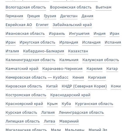
Вологодская область
Воронежская область
Вьетнам
Германия
Греция
Грузия
Дагестан
Дания
Еврейская АО
Египет
Забайкальский край
Ивановская область
Израиль
Ингушетия
Индия
Ирак
Иран
Иркутская область
Ирландия
Исландия
Испания
Италия
Кабардино-Балкария
Казахстан
Калининградская область
Калмыкия
Калужская область
Камчатский край
Карачаево-Черкесия
Карелия
Катар
Кемеровская область — Кузбасс
Кения
Киргизия
Кировская область
Китай
КНДР (Северная Корея)
Коми
Костромская область
Краснодарский край
Красноярский край
Крым
Куба
Курганская область
Курская область
Латвия
Ленинградская область
Липецкая область
Литва
Маврикий
Магаданская область
Мали
Мальдивы
Марий Эл