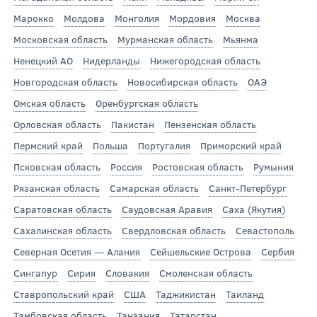
Марокко
Молдова
Монголия
Мордовия
Москва
Московская область
Мурманская область
Мьянма
Ненецкий АО
Нидерланды
Нижегородская область
Новгородская область
Новосибирская область
ОАЭ
Омская область
Оренбургская область
Орловская область
Пакистан
Пензенская область
Пермский край
Польша
Португалия
Приморский край
Псковская область
Россия
Ростовская область
Румыния
Рязанская область
Самарская область
Санкт-Петербург
Саратовская область
Саудовская Аравия
Саха (Якутия)
Сахалинская область
Свердловская область
Севастополь
Северная Осетия — Алания
Сейшельские Острова
Сербия
Сингапур
Сирия
Словакия
Смоленская область
Ставропольский край
США
Таджикистан
Таиланд
Тамбовская область
Танзания
Татарстан