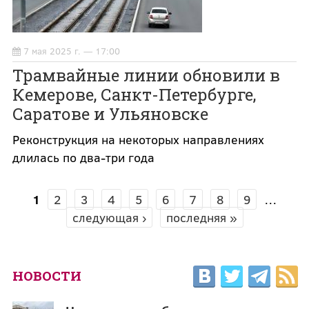
7 мая 2025 г. — 17:00
Трамвайные линии обновили в
Кемерове, Санкт-Петербурге,
Саратове и Ульяновске
Реконструкция на некоторых направлениях
длилась по два-три года
1
2
3
4
5
6
7
8
9
…
СТРАНИЦЫ
следующая ›
последняя »
НОВОСТИ