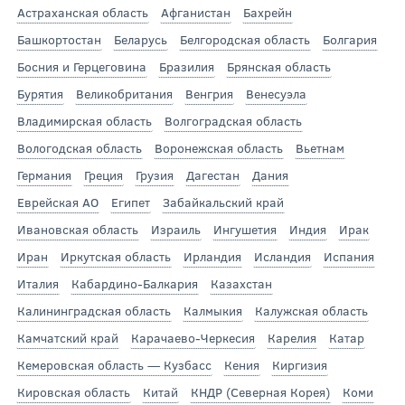
Астраханская область
Афганистан
Бахрейн
Башкортостан
Беларусь
Белгородская область
Болгария
Босния и Герцеговина
Бразилия
Брянская область
Бурятия
Великобритания
Венгрия
Венесуэла
Владимирская область
Волгоградская область
Вологодская область
Воронежская область
Вьетнам
Германия
Греция
Грузия
Дагестан
Дания
Еврейская АО
Египет
Забайкальский край
Ивановская область
Израиль
Ингушетия
Индия
Ирак
Иран
Иркутская область
Ирландия
Исландия
Испания
Италия
Кабардино-Балкария
Казахстан
Калининградская область
Калмыкия
Калужская область
Камчатский край
Карачаево-Черкесия
Карелия
Катар
Кемеровская область — Кузбасс
Кения
Киргизия
Кировская область
Китай
КНДР (Северная Корея)
Коми