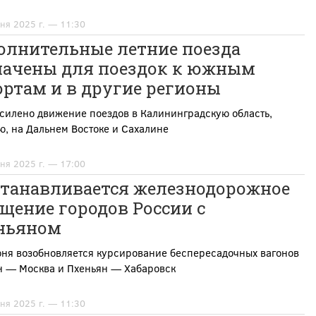
ня 2025 г. — 11:30
олнительные летние поезда
начены для поездок к южным
ртам и в другие регионы
силено движение поездов в Калининградскую область,
, на Дальнем Востоке и Сахалине
ня 2025 г. — 17:00
станавливается железнодорожное
щение городов России с
ньяном
юня возобновляется курсирование беспересадочных вагонов
н — Москва и Пхеньян — Хабаровск
ня 2025 г. — 11:30