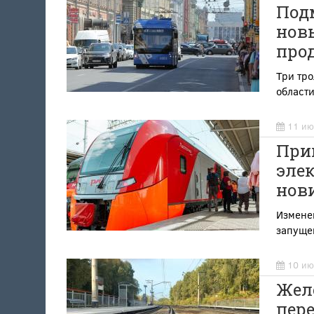
Под
нов
про
Три тр
области
11 ию
Приг
элек
нови
Измене
запуще
10 ию
Жел
пер