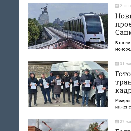
2 июн
Нов
прое
Сан
В столи
монорел
31 ма
Гото
тра
кад
Межрег
инжене
27 ма