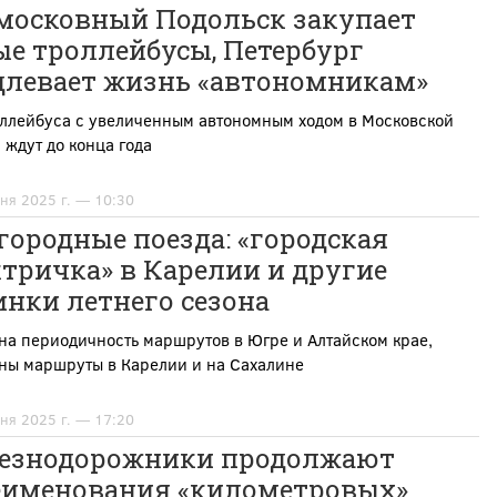
московный Подольск закупает
ые троллейбусы, Петербург
длевает жизнь «автономникам»
оллейбуса с увеличенным автономным ходом в Московской
 ждут до конца года
ня 2025 г. — 10:30
ородные поезда: «городская
тричка» в Карелии и другие
нки летнего сезона
на периодичность маршрутов в Югре и Алтайском крае,
ны маршруты в Карелии и на Сахалине
ня 2025 г. — 17:20
езнодорожники продолжают
еименования «километровых»