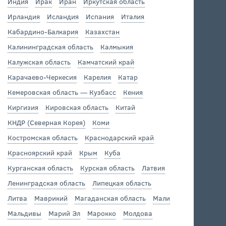
Индия
Ирак
Иран
Иркутская область
Ирландия
Исландия
Испания
Италия
Кабардино-Балкария
Казахстан
Калининградская область
Калмыкия
Калужская область
Камчатский край
Карачаево-Черкесия
Карелия
Катар
Кемеровская область — Кузбасс
Кения
Киргизия
Кировская область
Китай
КНДР (Северная Корея)
Коми
Костромская область
Краснодарский край
Красноярский край
Крым
Куба
Курганская область
Курская область
Латвия
Ленинградская область
Липецкая область
Литва
Маврикий
Магаданская область
Мали
Мальдивы
Марий Эл
Марокко
Молдова