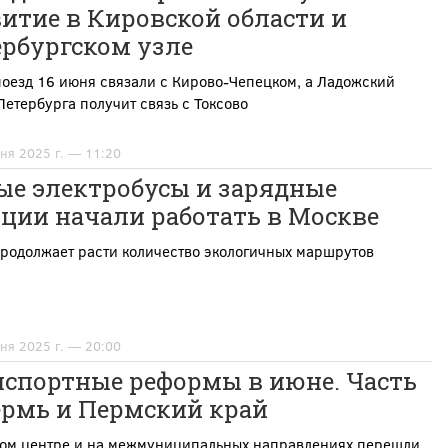
итие в Кировской области и
ербургском узле
оезд 16 июня связали с Кирово-Чепецком, а Ладожский
Петербурга получит связь с Токсово
ня 2025 г. — 11:20
ые электробусы и зарядные
ции начали работать в Москве
родолжает расти количество экологичных маршрутов
ня 2025 г. — 20:00
нспортные реформы в июне. Часть
ермь и Пермский край
вом центре и на межмуниципальных направлениях перешли