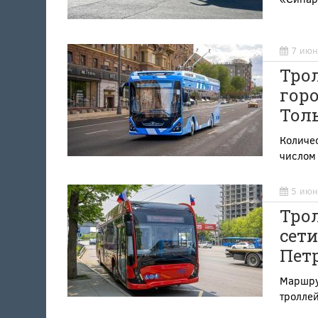
7 июн
Трол
горо
Толь
Количес
числом
5 июн
Тро
сети
Пет
Маршру
троллей