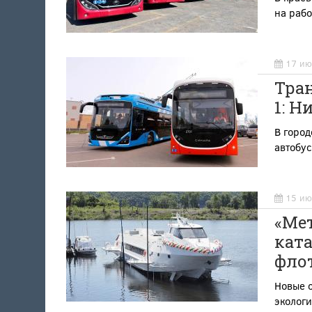
на рабо
17 ию
Тра
1: 
В город
автобу
15 ию
«Мет
кат
фло
Новые с
экологи