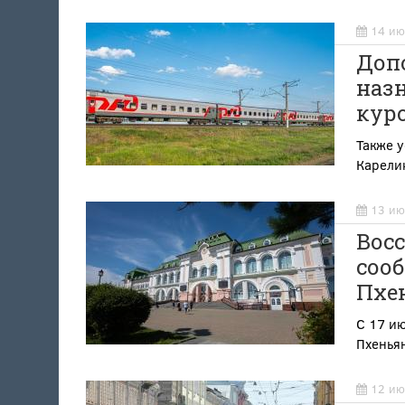
14 ию
Доп
наз
куро
Также у
Карелию
13 ию
Вос
сооб
Пхе
С 17 и
Пхенья
12 ию