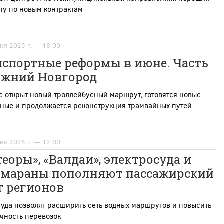
ту по новым контрактам
ня 2025 г. — 18:00
нспортные реформы в июне. Часть
Нижний Новгород
е открыт новый троллейбусный маршрут, готовятся новые
сные и продолжается реконструкция трамвайных путей
ня 2025 г. — 12:00
еоры», «Валдаи», электросуда и
амараны пополняют пассажирский
т регионов
уда позволят расширить сеть водных маршрутов и повысить
чность перевозок