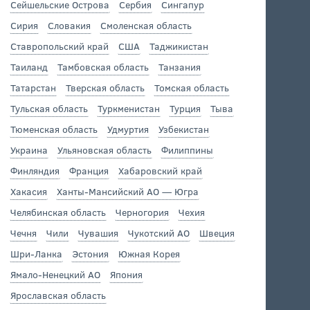
Сейшельские Острова
Сербия
Сингапур
Сирия
Словакия
Смоленская область
Ставропольский край
США
Таджикистан
Таиланд
Тамбовская область
Танзания
Татарстан
Тверская область
Томская область
Тульская область
Туркменистан
Турция
Тыва
Тюменская область
Удмуртия
Узбекистан
Украина
Ульяновская область
Филиппины
Финляндия
Франция
Хабаровский край
Хакасия
Ханты-Мансийский АО — Югра
Челябинская область
Черногория
Чехия
Чечня
Чили
Чувашия
Чукотский АО
Швеция
Шри-Ланка
Эстония
Южная Корея
Ямало-Ненецкий АО
Япония
Ярославская область