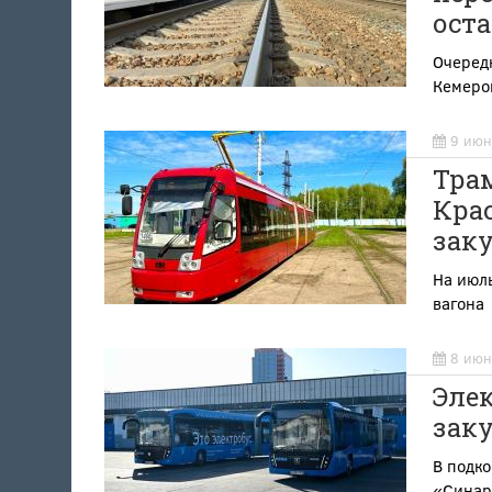
ост
Очередн
Кемеров
9 июн
Трам
Крас
зак
На июл
вагона
8 июн
Элек
зак
В подк
«Сина