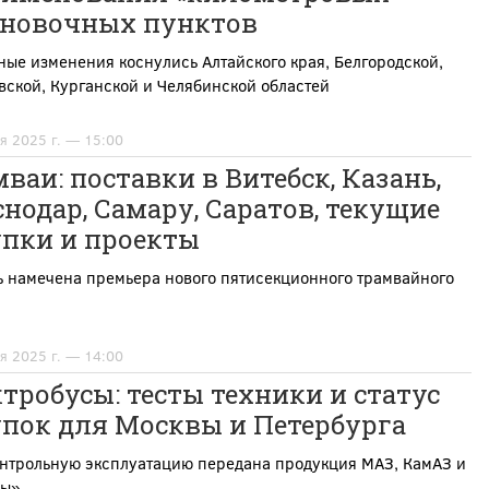
ановочных пунктов
ые изменения коснулись Алтайского края, Белгородской,
ской, Курганской и Челябинской областей
я 2025 г. — 15:00
ваи: поставки в Витебск, Казань,
нодар, Самару, Саратов, текущие
упки и проекты
ь намечена премьера нового пятисекционного трамвайного
я 2025 г. — 14:00
тробусы: тесты техники и статус
упок для Москвы и Петербурга
онтрольную эксплуатацию передана продукция МАЗ, КамАЗ и
ры»