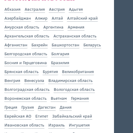
Абхазия
Австралия
Австрия
Адыгея
Азербайджан
Алжир
Алтай
Алтайский край
Амурская область
Аргентина
Армения
Архангельская область
Астраханская область
Афганистан
Бахрейн
Башкортостан
Беларусь
Белгородская область
Болгария
Босния и Герцеговина
Бразилия
Брянская область
Бурятия
Великобритания
Венгрия
Венесуэла
Владимирская область
Волгоградская область
Вологодская область
Воронежская область
Вьетнам
Германия
Греция
Грузия
Дагестан
Дания
Еврейская АО
Египет
Забайкальский край
Ивановская область
Израиль
Ингушетия