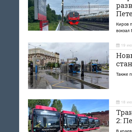
разв
Пет
Киров п
вокзал 
19 ию
Нов
стан
Также п
18 ию
Тра
2: П
В крае