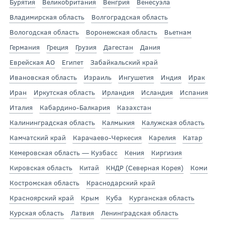
Бурятия
Великобритания
Венгрия
Венесуэла
Владимирская область
Волгоградская область
Вологодская область
Воронежская область
Вьетнам
Германия
Греция
Грузия
Дагестан
Дания
Еврейская АО
Египет
Забайкальский край
Ивановская область
Израиль
Ингушетия
Индия
Ирак
Иран
Иркутская область
Ирландия
Исландия
Испания
Италия
Кабардино-Балкария
Казахстан
Калининградская область
Калмыкия
Калужская область
Камчатский край
Карачаево-Черкесия
Карелия
Катар
Кемеровская область — Кузбасс
Кения
Киргизия
Кировская область
Китай
КНДР (Северная Корея)
Коми
Костромская область
Краснодарский край
Красноярский край
Крым
Куба
Курганская область
Курская область
Латвия
Ленинградская область