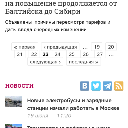
на повышение продолжается от
Балтийска до Сибири
Объявлены причины пересмотра тарифов и
даты ввода очередных изменений
« первая
‹ предыдущая
…
19
20
СТРАНИЦЫ
21
22
23
24
25
26
27
…
следующая ›
последняя »
НОВОСТИ
Новые электробусы и зарядные
станции начали работать в Москве
19 июня — 11:20
Транспортные реформы в июне.