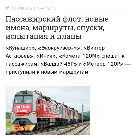
8 июля 2024 г. — 12:15
Пассажирский флот: новые
имена, маршруты, спуски,
испытания и планы
«Кунашир», «Экокруизер-м», «Виктор
Астафьев», «Иния», «Комета 120М» спешат к
пассажирам, «Валдай 45Р» и «Метеор 120Р» —
приступили к новым маршрутам