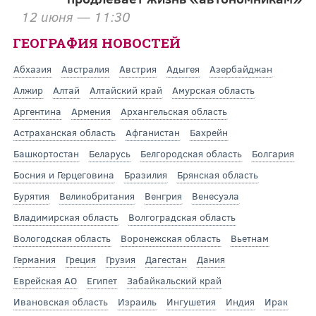
12 июня — 11:30
ГЕОГРАФИЯ НОВОСТЕЙ
Абхазия
Австралия
Австрия
Адыгея
Азербайджан
Алжир
Алтай
Алтайский край
Амурская область
Аргентина
Армения
Архангельская область
Астраханская область
Афганистан
Бахрейн
Башкортостан
Беларусь
Белгородская область
Болгария
Босния и Герцеговина
Бразилия
Брянская область
Бурятия
Великобритания
Венгрия
Венесуэла
Владимирская область
Волгоградская область
Вологодская область
Воронежская область
Вьетнам
Германия
Греция
Грузия
Дагестан
Дания
Еврейская АО
Египет
Забайкальский край
Ивановская область
Израиль
Ингушетия
Индия
Ирак