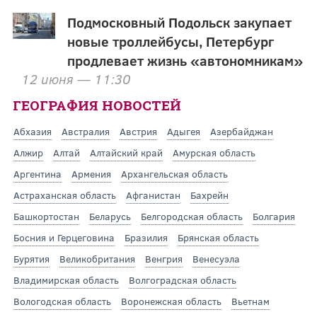
Подмосковный Подольск закупает
новые троллейбусы, Петербург
продлевает жизнь «автономникам»
12 июня — 11:30
ГЕОГРАФИЯ НОВОСТЕЙ
Абхазия
Австралия
Австрия
Адыгея
Азербайджан
Алжир
Алтай
Алтайский край
Амурская область
Аргентина
Армения
Архангельская область
Астраханская область
Афганистан
Бахрейн
Башкортостан
Беларусь
Белгородская область
Болгария
Босния и Герцеговина
Бразилия
Брянская область
Бурятия
Великобритания
Венгрия
Венесуэла
Владимирская область
Волгоградская область
Вологодская область
Воронежская область
Вьетнам