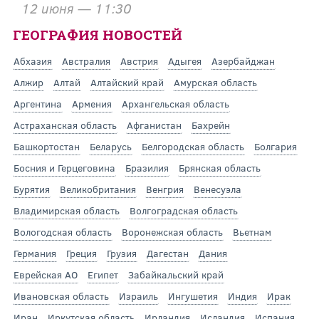
12 июня — 11:30
ГЕОГРАФИЯ НОВОСТЕЙ
Абхазия
Австралия
Австрия
Адыгея
Азербайджан
Алжир
Алтай
Алтайский край
Амурская область
Аргентина
Армения
Архангельская область
Астраханская область
Афганистан
Бахрейн
Башкортостан
Беларусь
Белгородская область
Болгария
Босния и Герцеговина
Бразилия
Брянская область
Бурятия
Великобритания
Венгрия
Венесуэла
Владимирская область
Волгоградская область
Вологодская область
Воронежская область
Вьетнам
Германия
Греция
Грузия
Дагестан
Дания
Еврейская АО
Египет
Забайкальский край
Ивановская область
Израиль
Ингушетия
Индия
Ирак
Иран
Иркутская область
Ирландия
Исландия
Испания