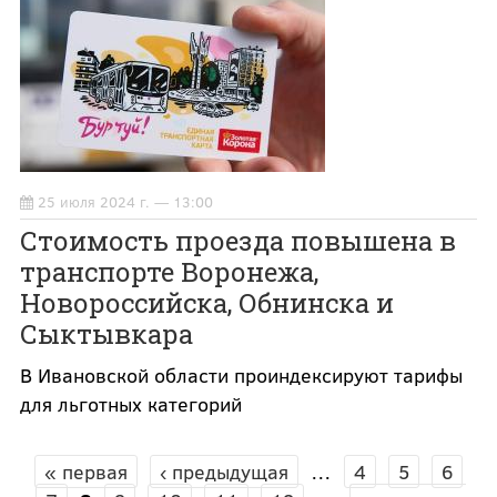
25 июля 2024 г. — 13:00
Стоимость проезда повышена в
транспорте Воронежа,
Новороссийска, Обнинска и
Сыктывкара
В Ивановской области проиндексируют тарифы
для льготных категорий
« первая
‹ предыдущая
…
4
5
6
СТРАНИЦЫ