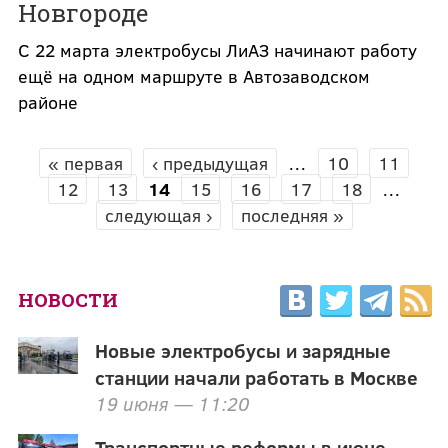
Новгороде
С 22 марта электробусы ЛиАЗ начинают работу
ещё на одном маршруте в Автозаводском
районе
« первая
‹ предыдущая
…
10
11
СТРАНИЦЫ
12
13
14
15
16
17
18
…
следующая ›
последняя »
НОВОСТИ
Новые электробусы и зарядные
станции начали работать в Москве
19 июня — 11:20
Транспортные реформы в июне.