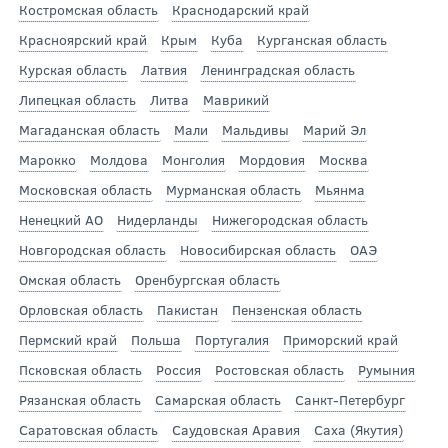
Костромская область
Краснодарский край
Красноярский край
Крым
Куба
Курганская область
Курская область
Латвия
Ленинградская область
Липецкая область
Литва
Маврикий
Магаданская область
Мали
Мальдивы
Марий Эл
Марокко
Молдова
Монголия
Мордовия
Москва
Московская область
Мурманская область
Мьянма
Ненецкий АО
Нидерланды
Нижегородская область
Новгородская область
Новосибирская область
ОАЭ
Омская область
Оренбургская область
Орловская область
Пакистан
Пензенская область
Пермский край
Польша
Португалия
Приморский край
Псковская область
Россия
Ростовская область
Румыния
Рязанская область
Самарская область
Санкт-Петербург
Саратовская область
Саудовская Аравия
Саха (Якутия)