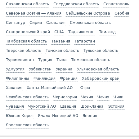
Сахалинская область
Свердловская область
Севастополь
Северная Осетия — Алания
Сейшельские Острова
Сербия
Сингапур
Сирия
Словакия
Смоленская область
Ставропольский край
США
Таджикистан
Таиланд
Тамбовская область
Танзания
Татарстан
Тверская область
Томская область
Тульская область
Туркменистан
Турция
Тыва
Тюменская область
Удмуртия
Узбекистан
Украина
Ульяновская область
Филиппины
Финляндия
Франция
Хабаровский край
Хакасия
Ханты-Мансийский АО — Югра
Челябинская область
Черногория
Чехия
Чечня
Чили
Чувашия
Чукотский АО
Швеция
Шри-Ланка
Эстония
Южная Корея
Ямало-Ненецкий АО
Япония
Ярославская область