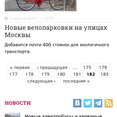
11 августа 2015 г. — 12:31
Новые велопарковки на улицах
Москвы
Добавится почти 400 стоянок для экологичного
транспорта.
« первая
‹ предыдущая
…
175
176
СТРАНИЦЫ
177
178
179
180
181
182
183
следующая ›
последняя »
НОВОСТИ
Новые электробусы и зарядные