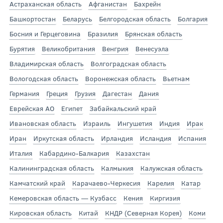
Астраханская область
Афганистан
Бахрейн
Башкортостан
Беларусь
Белгородская область
Болгария
Босния и Герцеговина
Бразилия
Брянская область
Бурятия
Великобритания
Венгрия
Венесуэла
Владимирская область
Волгоградская область
Вологодская область
Воронежская область
Вьетнам
Германия
Греция
Грузия
Дагестан
Дания
Еврейская АО
Египет
Забайкальский край
Ивановская область
Израиль
Ингушетия
Индия
Ирак
Иран
Иркутская область
Ирландия
Исландия
Испания
Италия
Кабардино-Балкария
Казахстан
Калининградская область
Калмыкия
Калужская область
Камчатский край
Карачаево-Черкесия
Карелия
Катар
Кемеровская область — Кузбасс
Кения
Киргизия
Кировская область
Китай
КНДР (Северная Корея)
Коми