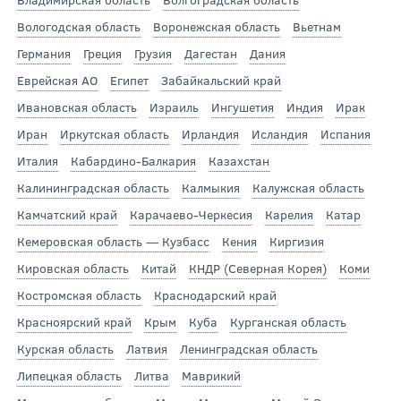
Вологодская область
Воронежская область
Вьетнам
Германия
Греция
Грузия
Дагестан
Дания
Еврейская АО
Египет
Забайкальский край
Ивановская область
Израиль
Ингушетия
Индия
Ирак
Иран
Иркутская область
Ирландия
Исландия
Испания
Италия
Кабардино-Балкария
Казахстан
Калининградская область
Калмыкия
Калужская область
Камчатский край
Карачаево-Черкесия
Карелия
Катар
Кемеровская область — Кузбасс
Кения
Киргизия
Кировская область
Китай
КНДР (Северная Корея)
Коми
Костромская область
Краснодарский край
Красноярский край
Крым
Куба
Курганская область
Курская область
Латвия
Ленинградская область
Липецкая область
Литва
Маврикий