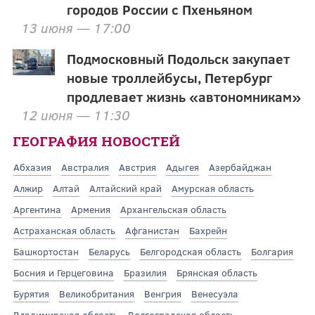
городов России с Пхеньяном
13 июня — 17:00
Подмосковный Подольск закупает
новые троллейбусы, Петербург
продлевает жизнь «автономникам»
12 июня — 11:30
ГЕОГРАФИЯ НОВОСТЕЙ
Абхазия
Австралия
Австрия
Адыгея
Азербайджан
Алжир
Алтай
Алтайский край
Амурская область
Аргентина
Армения
Архангельская область
Астраханская область
Афганистан
Бахрейн
Башкортостан
Беларусь
Белгородская область
Болгария
Босния и Герцеговина
Бразилия
Брянская область
Бурятия
Великобритания
Венгрия
Венесуэла
Владимирская область
Волгоградская область