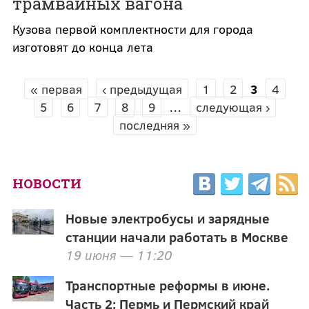
трамвайных вагона
Кузова первой комплектности для города
изготовят до конца лета
« первая
‹ предыдущая
1
2
3
4
СТРАНИЦЫ
5
6
7
8
9
…
следующая ›
последняя »
НОВОСТИ
Новые электробусы и зарядные
станции начали работать в Москве
19 июня — 11:20
Транспортные реформы в июне.
Часть 2: Пермь и Пермский край