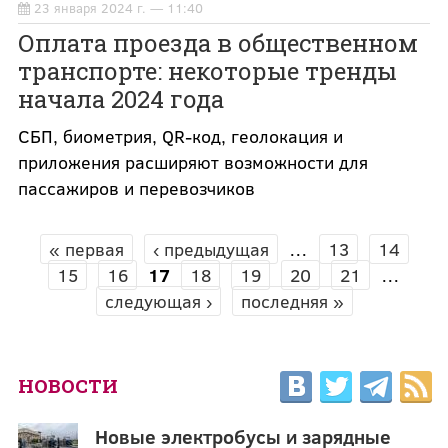
23 января 2024 г. — 11:40
Оплата проезда в общественном
транспорте: некоторые тренды
начала 2024 года
СБП, биометрия, QR-код, геолокация и
приложения расширяют возможности для
пассажиров и перевозчиков
« первая
‹ предыдущая
…
13
14
СТРАНИЦЫ
15
16
17
18
19
20
21
…
следующая ›
последняя »
НОВОСТИ
Новые электробусы и зарядные