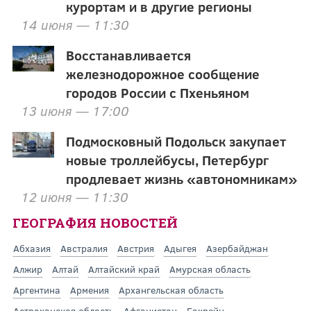
курортам и в другие регионы
14 июня — 11:30
Восстанавливается
железнодорожное сообщение
городов России с Пхеньяном
13 июня — 17:00
Подмосковный Подольск закупает
новые троллейбусы, Петербург
продлевает жизнь «автономникам»
12 июня — 11:30
ГЕОГРАФИЯ НОВОСТЕЙ
Абхазия
Австралия
Австрия
Адыгея
Азербайджан
Алжир
Алтай
Алтайский край
Амурская область
Аргентина
Армения
Архангельская область
Астраханская область
Афганистан
Бахрейн