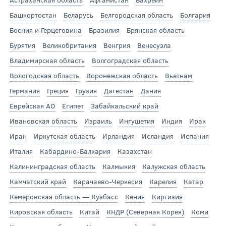
Башкортостан
Беларусь
Белгородская область
Болгария
Босния и Герцеговина
Бразилия
Брянская область
Бурятия
Великобритания
Венгрия
Венесуэла
Владимирская область
Волгоградская область
Вологодская область
Воронежская область
Вьетнам
Германия
Греция
Грузия
Дагестан
Дания
Еврейская АО
Египет
Забайкальский край
Ивановская область
Израиль
Ингушетия
Индия
Ирак
Иран
Иркутская область
Ирландия
Исландия
Испания
Италия
Кабардино-Балкария
Казахстан
Калининградская область
Калмыкия
Калужская область
Камчатский край
Карачаево-Черкесия
Карелия
Катар
Кемеровская область — Кузбасс
Кения
Киргизия
Кировская область
Китай
КНДР (Северная Корея)
Коми