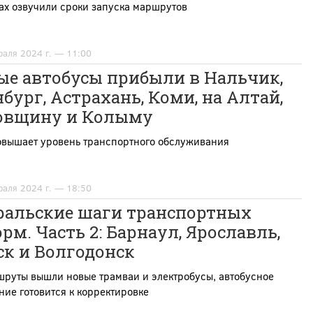
ах озвучили сроки запуска маршрутов
раля 2024 г. — 11:00
ые автобусы прибыли в Нальчик,
бург, Астрахань, Коми, на Алтай,
овщину и Колыму
овышает уровень транспортного обслуживания
раля 2024 г. — 18:50
ральские шаги транспортных
рм. Часть 2: Барнаул, Ярославль,
ск и Волгодонск
шруты вышли новые трамваи и электробусы, автобусное
ие готовится к корректировке