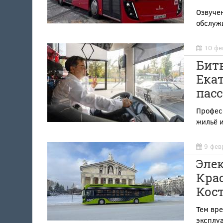
Озвуче
обслуж
10 фе
Битв
Екат
пас
Профес
жильё 
9 фев
Элек
Крас
Кос
Тем вр
эксплу