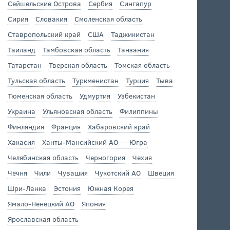
Сейшельские Острова
Сербия
Сингапур
Сирия
Словакия
Смоленская область
Ставропольский край
США
Таджикистан
Таиланд
Тамбовская область
Танзания
Татарстан
Тверская область
Томская область
Тульская область
Туркменистан
Турция
Тыва
Тюменская область
Удмуртия
Узбекистан
Украина
Ульяновская область
Филиппины
Финляндия
Франция
Хабаровский край
Хакасия
Ханты-Мансийский АО — Югра
Челябинская область
Черногория
Чехия
Чечня
Чили
Чувашия
Чукотский АО
Швеция
Шри-Ланка
Эстония
Южная Корея
Ямало-Ненецкий АО
Япония
Ярославская область