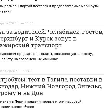
ны размеры партий поставок и предполагаемые маршруты
ивания
враля 2024 г. — 11:00
а за водителей: Челябинск, Ростов,
еринбург и Курск зовут в
сажирский транспорт
сионалам предлагают выплаты, повышенную зарплату,
и работу на современных машинах
раля 2024 г. — 19:40
тробусы: тест в Тагиле, поставки в
нодар, Нижний Новгород, Энгельс,
трому и на Дон
еменем в Перми подвели первые итоги массовой
атации электробусов