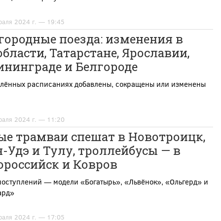
раля 2024 г. — 19:45
городные поезда: изменения в
бласти, Татарстане, Ярославии,
ининграде и Белгороде
влённых расписаниях добавлены, сокращены или изменены
раля 2024 г. — 11:20
ые трамваи спешат в Новотроицк,
-Удэ и Тулу, троллейбусы — в
ороссийск и Ковров
поступлений — модели «Богатырь», «Львёнок», «Ольгерд» и
ард»
раля 2024 г. — 17:05