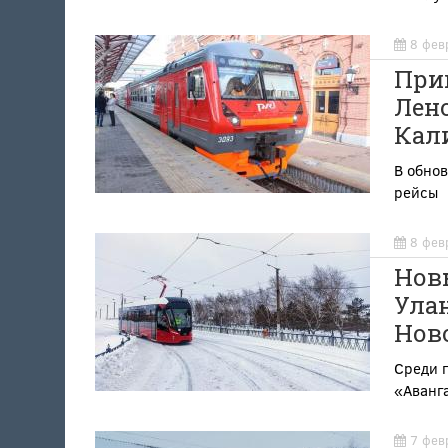
8 фев
При
Лено
Кал
В обно
рейсы
8 фев
Нов
Улан
Нов
Среди 
«Аванг
7 фев