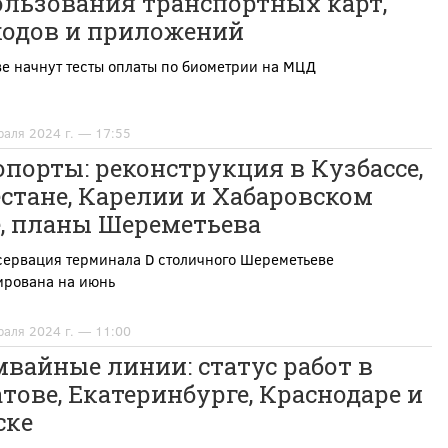
ользования транспортных карт,
кодов и приложений
е начнут тесты оплаты по биометрии на МЦД
раля 2024 г. — 17:55
порты: реконструкция в Кузбассе,
стане, Карелии и Хабаровском
е, планы Шереметьева
сервация терминала D столичного Шереметьеве
ирована на июнь
раля 2024 г. — 11:00
вайные линии: статус работ в
тове, Екатеринбурге, Краснодаре и
ске