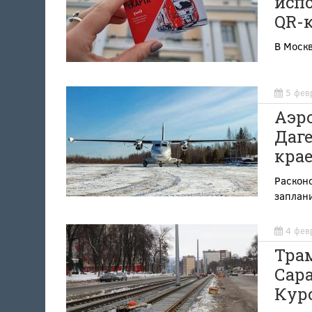
исп
QR-
В Москв
5 фев
Аэро
Даге
кра
Раскон
заплан
4 фев
Трам
Сара
Кур