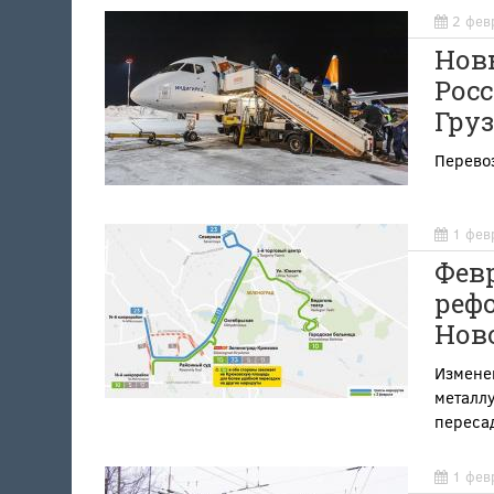
2 фев
Нов
Росс
Гру
Перевоз
1 фев
Фев
рефо
Нов
Изменен
металлу
переса
1 фев