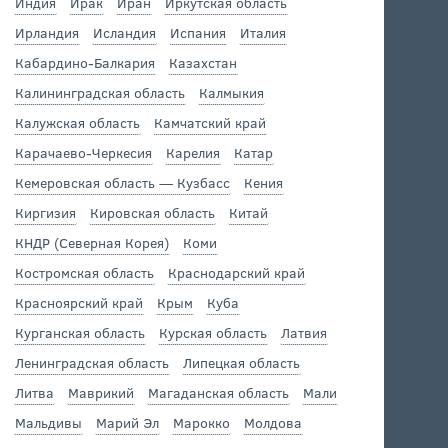
Индия
Ирак
Иран
Иркутская область
Ирландия
Исландия
Испания
Италия
Кабардино-Балкария
Казахстан
Калининградская область
Калмыкия
Калужская область
Камчатский край
Карачаево-Черкесия
Карелия
Катар
Кемеровская область — Кузбасс
Кения
Киргизия
Кировская область
Китай
КНДР (Северная Корея)
Коми
Костромская область
Краснодарский край
Красноярский край
Крым
Куба
Курганская область
Курская область
Латвия
Ленинградская область
Липецкая область
Литва
Маврикий
Магаданская область
Мали
Мальдивы
Марий Эл
Марокко
Молдова