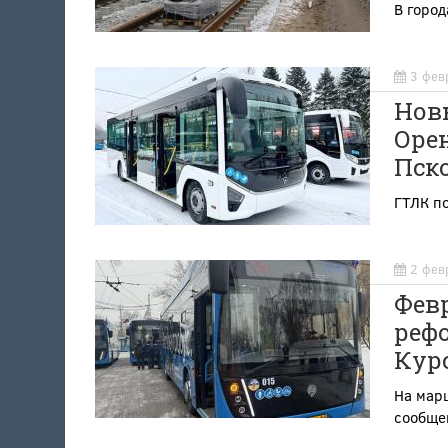
В город
3 фев
Нов
Орен
Пск
ГТЛК п
2 фев
Фев
рефо
Кур
На мар
сообщен