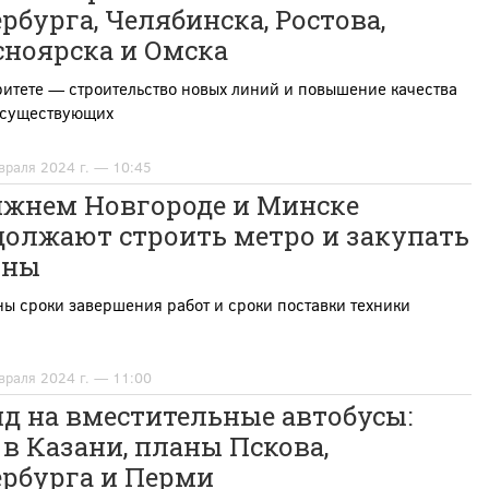
рбурга, Челябинска, Ростова,
сноярска и Омска
итете — строительство новых линий и повышение качества
 существующих
враля 2024 г. — 10:45
ижнем Новгороде и Минске
должают строить метро и закупать
оны
ы сроки завершения работ и сроки поставки техники
враля 2024 г. — 11:00
д на вместительные автобусы:
 в Казани, планы Пскова,
ербурга и Перми