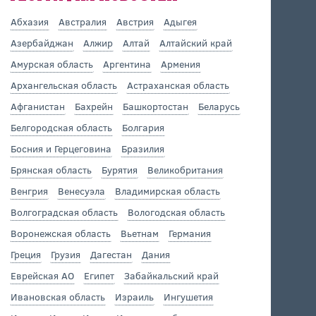
Абхазия
Австралия
Австрия
Адыгея
Азербайджан
Алжир
Алтай
Алтайский край
Амурская область
Аргентина
Армения
Архангельская область
Астраханская область
Афганистан
Бахрейн
Башкортостан
Беларусь
Белгородская область
Болгария
Босния и Герцеговина
Бразилия
Брянская область
Бурятия
Великобритания
Венгрия
Венесуэла
Владимирская область
Волгоградская область
Вологодская область
Воронежская область
Вьетнам
Германия
Греция
Грузия
Дагестан
Дания
Еврейская АО
Египет
Забайкальский край
Ивановская область
Израиль
Ингушетия