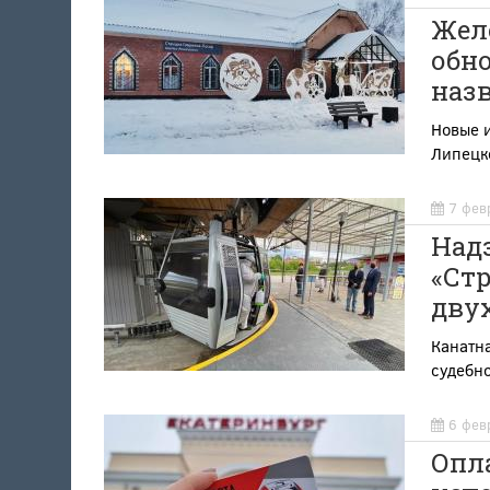
Жел
обн
наз
Новые 
Липецк
7 фев
Над
«Стр
дву
Канатна
судебн
6 фев
Опл