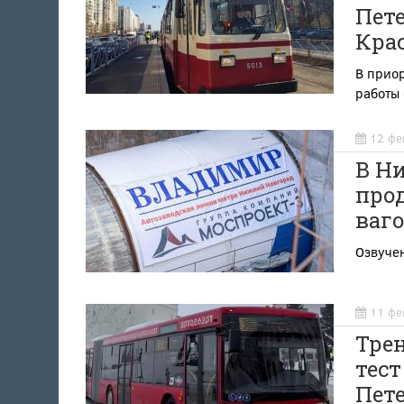
Пете
Кра
В приор
работы
12 фе
В Н
про
ваг
Озвучен
11 фе
Трен
тест
Пет