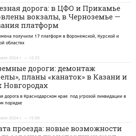
езная дорога: в ЦФО и Прикамье
овлены вокзалы, в Черноземье —
вания платформ
имена получили 17 платформ в Воронежской, Курской и
ой областях
раля 2024 г. — 12:25
земные дороги: демонтаж
елы», планы «канаток» в Казани и
х Новгородах
я дорога в Краснодарском крае под угрозой ликвидации в
ом порядке
раля 2024 г. — 15:00
ата проезда: новые возможности