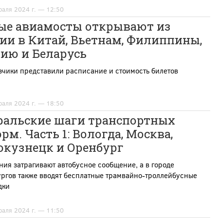
раля 2024 г. — 12:50
ые авиамосты открывают из
ии в Китай, Вьетнам, Филиппины,
зию и Беларусь
чики представили расписание и стоимость билетов
раля 2024 г. — 18:50
ральские шаги транспортных
рм. Часть 1: Вологда, Москва,
окузнецк и Оренбург
ия затрагивают автобусное сообщение, а в городе
ргов также вводят бесплатные трамвайно-троллейбусные
дки
раля 2024 г. — 11:50