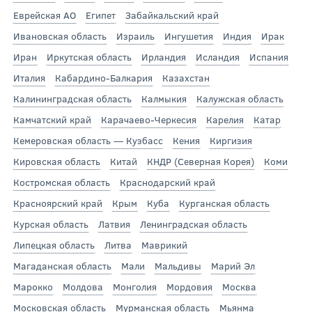
Еврейская АО
Египет
Забайкальский край
Ивановская область
Израиль
Ингушетия
Индия
Ирак
Иран
Иркутская область
Ирландия
Исландия
Испания
Италия
Кабардино-Балкария
Казахстан
Калининградская область
Калмыкия
Калужская область
Камчатский край
Карачаево-Черкесия
Карелия
Катар
Кемеровская область — Кузбасс
Кения
Киргизия
Кировская область
Китай
КНДР (Северная Корея)
Коми
Костромская область
Краснодарский край
Красноярский край
Крым
Куба
Курганская область
Курская область
Латвия
Ленинградская область
Липецкая область
Литва
Маврикий
Магаданская область
Мали
Мальдивы
Марий Эл
Марокко
Молдова
Монголия
Мордовия
Москва
Московская область
Мурманская область
Мьянма