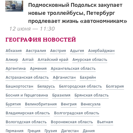
Подмосковный Подольск закупает
новые троллейбусы, Петербург
продлевает жизнь «автономникам»
12 июня — 11:30
ГЕОГРАФИЯ НОВОСТЕЙ
Абхазия
Австралия
Австрия
Адыгея
Азербайджан
Алжир
Алтай
Алтайский край
Амурская область
Аргентина
Армения
Архангельская область
Астраханская область
Афганистан
Бахрейн
Башкортостан
Беларусь
Белгородская область
Болгария
Босния и Герцеговина
Бразилия
Брянская область
Бурятия
Великобритания
Венгрия
Венесуэла
Владимирская область
Волгоградская область
Вологодская область
Воронежская область
Вьетнам
Германия
Греция
Грузия
Дагестан
Дания