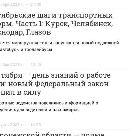
тября 2023 г. — 21:00
тябрьские шаги транспортных
рм. Часть 1: Курск, Челябинск,
нодар, Глазов
яется маршрутная сеть и запускается новый подвижной
 автобусы и троллейбусы
тября 2023 г. — 12:15
нтября — день знаний о работе
си: новый Федеральный закон
пил в силу
ортные ведомства поделились информацией о
едениях для водителей и пассажиров
густа 2023 г. — 14:55
оронежской области — новые