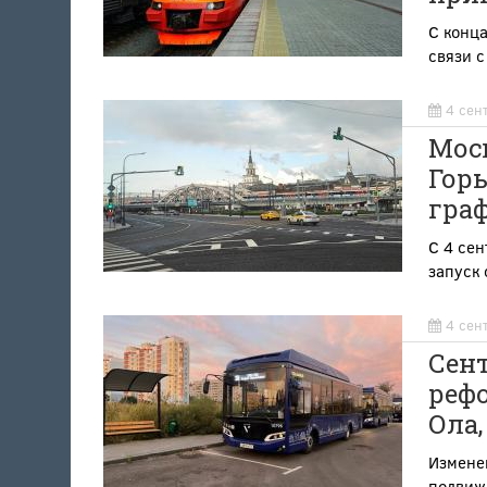
С конца
связи 
4 сен
Моск
Гор
гра
С 4 сен
запуск 
4 сен
Сен
рефо
Ола,
Изменен
подвиж