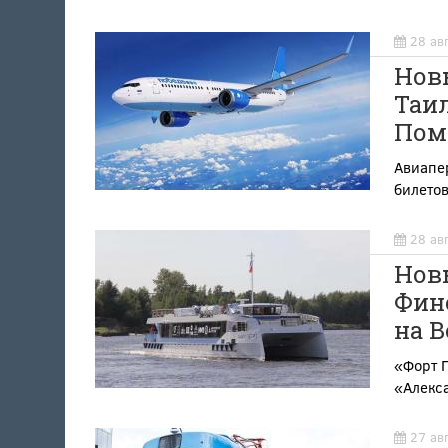
28 ав
Новы
Таил
Пом
Авиапе
билето
28 ав
Новы
Финс
на В
«Форт П
«Алекс
27 ав