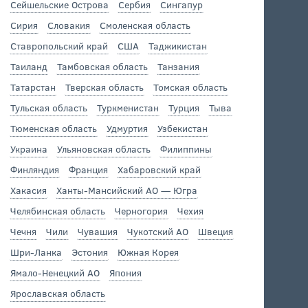
Сейшельские Острова
Сербия
Сингапур
Сирия
Словакия
Смоленская область
Ставропольский край
США
Таджикистан
Таиланд
Тамбовская область
Танзания
Татарстан
Тверская область
Томская область
Тульская область
Туркменистан
Турция
Тыва
Тюменская область
Удмуртия
Узбекистан
Украина
Ульяновская область
Филиппины
Финляндия
Франция
Хабаровский край
Хакасия
Ханты-Мансийский АО — Югра
Челябинская область
Черногория
Чехия
Чечня
Чили
Чувашия
Чукотский АО
Швеция
Шри-Ланка
Эстония
Южная Корея
Ямало-Ненецкий АО
Япония
Ярославская область