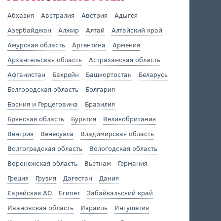
Абхазия
Австралия
Австрия
Адыгея
Азербайджан
Алжир
Алтай
Алтайский край
Амурская область
Аргентина
Армения
Архангельская область
Астраханская область
Афганистан
Бахрейн
Башкортостан
Беларусь
Белгородская область
Болгария
Босния и Герцеговина
Бразилия
Брянская область
Бурятия
Великобритания
Венгрия
Венесуэла
Владимирская область
Волгоградская область
Вологодская область
Воронежская область
Вьетнам
Германия
Греция
Грузия
Дагестан
Дания
Еврейская АО
Египет
Забайкальский край
Ивановская область
Израиль
Ингушетия