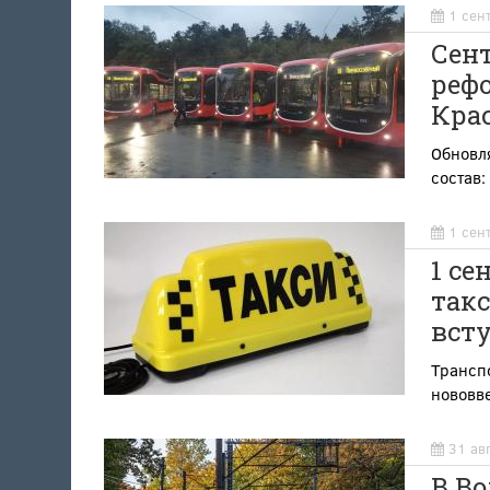
1 сен
Сен
рефо
Крас
Обновл
состав:
1 сен
1 се
так
всту
Трансп
нововв
31 ав
В В