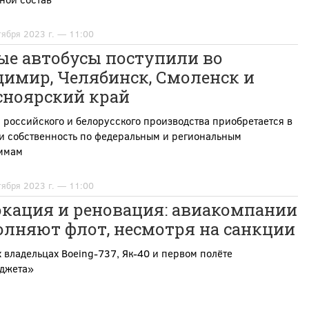
тября 2023 г. — 11:00
ые автобусы поступили во
димир, Челябинск, Смоленск и
сноярский край
 российского и белорусского производства приобретается в
и собственность по федеральным и региональным
ммам
тября 2023 г. — 11:00
окация и реновация: авиакомпании
олняют флот, несмотря на санкции
 владельцах Boeing-737, Як-40 и первом полёте
джета»