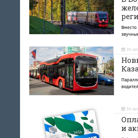
жел
рег
Вместо
звучны
30 ав
Нов
Каза
Паралле
водите
30 ав
Опла
и ак