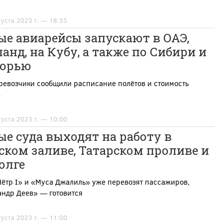
густа 2023 г. — 18:35
е авиарейсы запускают в ОАЭ,
анд, на Кубу, а также по Сибири и
орью
ревозчики сообщили расписание полётов и стоимость
в
густа 2023 г. — 10:00
е суда выходят на работу в
ком заливе, Татарском проливе и
олге
ётр I» и «Муса Джалиль» уже перевозят пассажиров,
андр Деев» — готовится
густа 2023 г. — 11:00