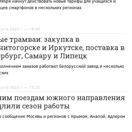
тября начнут действовать новые тарифы для учащихся и
цев смартфонов в нескольких регионах
густа 2023 г. — 18:40
е трамваи: закупка в
итогорске и Иркутске, поставка в
рбург, Самару и Липецк
олнением заказов работают белорусский завод и несколько
ских
густа 2023 г. — 15:25
ним поездам южного направления
длили сезон работы
о сообщение Москвы и регионов с Крымом, Анапой, Адлером