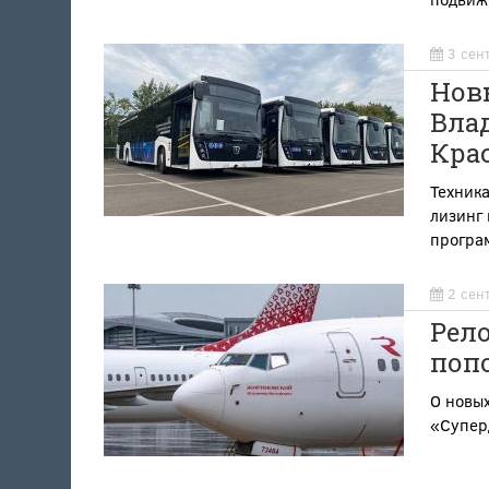
3 сен
Нов
Вла
Кра
Техника
лизинг 
програ
2 сен
Рел
поп
О новых
«Супер