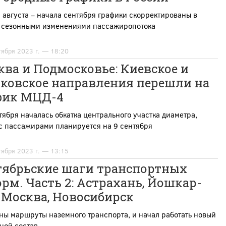
 августа – начала сентября графики скорректированы в
с сезонными изменениями пассажиропотока
тября 2023 г. — 18:20
ва и Подмосковье: Киевское и
ьковское направления перешли на
фик МЦД-4
тября началась обкатка центрального участка диаметра,
с пассажирами планируется на 9 сентября
тября 2023 г. — 13:15
тябрьские шаги транспортных
рм. Часть 2: Астрахань, Йошкар-
 Москва, Новосибирск
ы маршруты наземного транспорта, и начал работать новый
ной состав