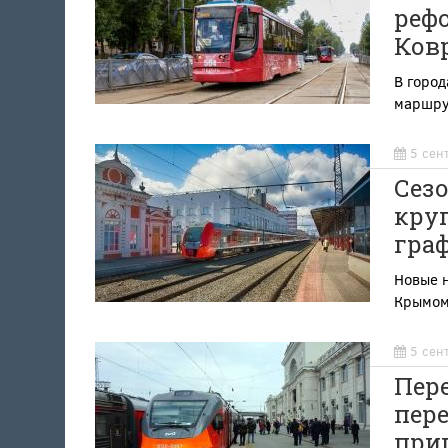
рефо
Ковр
В город
маршру
5 сен
Сез
кру
гра
Новые 
Крымом
5 сен
Пере
пер
при