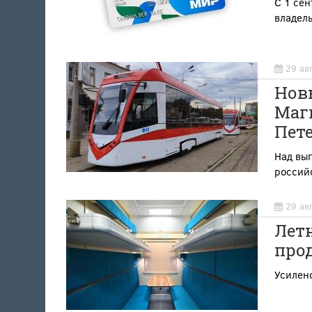
С 1 сен
владель
29 ав
Новы
Магн
Пете
Над вып
россий
29 ав
Лет
про
Усилен