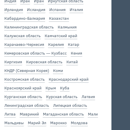
Индия
Ирак
Иран
Иркутская область
Ирландия
Исландия
Испания
Италия
Кабардино-Балкария
Казахстан
Калининградская область
Калмыкия
Калужская область
Камчатский край
Карачаево-Черкесия
Карелия
Катар
Кемеровская область — Кузбасс
Кения
Киргизия
Кировская область
Китай
КНДР (Северная Корея)
Коми
Костромская область
Краснодарский край
Красноярский край
Крым
Куба
Курганская область
Курская область
Латвия
Ленинградская область
Липецкая область
Литва
Маврикий
Магаданская область
Мали
Мальдивы
Марий Эл
Марокко
Молдова