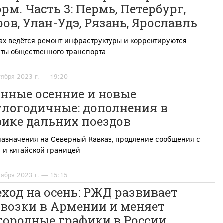
рм. Часть 3: Пермь, Петербург,
ов, Улан-Удэ, Рязань, Ярославль
ах ведётся ремонт инфраструктуры и корректируются
ты общественного транспорта
тября 2023 г. — 19:20
онные осенние и новые
глогодичные: дополнения в
фике дальних поездов
назначения на Северный Кавказ, продление сообщения с
 и китайской границей
тября 2023 г. — 15:15
ход на осень: РЖД развивает
евозки в Армении и меняет
городные графики в России