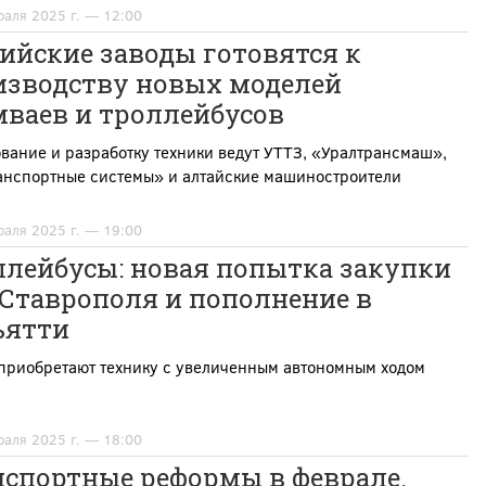
раля 2025 г. — 12:00
ийские заводы готовятся к
изводству новых моделей
мваев и троллейбусов
вание и разработку техники ведут УТТЗ, «Уралтрансмаш»,
анспортные системы» и алтайские машиностроители
раля 2025 г. — 19:00
ллейбусы: новая попытка закупки
 Ставрополя и пополнение в
ьятти
 приобретают технику с увеличенным автономным ходом
раля 2025 г. — 18:00
нспортные реформы в феврале.