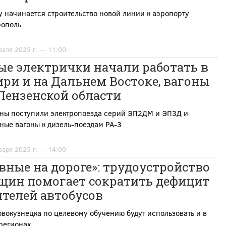
 начинается строительство новой линии к аэропорту
ополь
раля 2025 г. — 11:00
ые электрички начали работать в
ри и на Дальнем Востоке, вагоны
Пензенской области
оны поступили электропоезда серий ЭП2ДМ и ЭП3Д и
ые вагоны к дизель-поездам РА-3
варя 2025 г. — 14:00
вные на дороге»: трудоустройство
щин помогает сократить дефицит
телей автобусов
вокузнецка по целевому обучению будут использовать и в
регионах