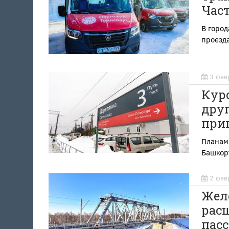
Част
В город
проезд
3 фев
Курс
дру
при
Планам
Башкорт
2 фев
Жел
рас
пас