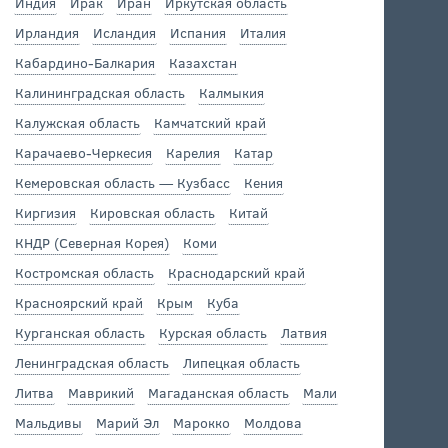
Индия
Ирак
Иран
Иркутская область
Ирландия
Исландия
Испания
Италия
Кабардино-Балкария
Казахстан
Калининградская область
Калмыкия
Калужская область
Камчатский край
Карачаево-Черкесия
Карелия
Катар
Кемеровская область — Кузбасс
Кения
Киргизия
Кировская область
Китай
КНДР (Северная Корея)
Коми
Костромская область
Краснодарский край
Красноярский край
Крым
Куба
Курганская область
Курская область
Латвия
Ленинградская область
Липецкая область
Литва
Маврикий
Магаданская область
Мали
Мальдивы
Марий Эл
Марокко
Молдова