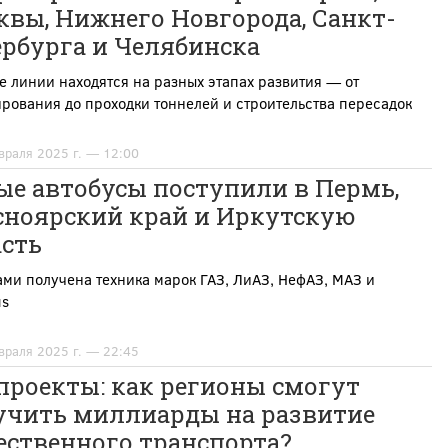
квы, Нижнего Новгорода, Санкт-
ербурга и Челябинска
 линии находятся на разных этапах развития — от
рования до проходки тоннелей и строительства пересадок
враля 2025 г. — 12:00
ые автобусы поступили в Пермь,
сноярский край и Иркутскую
асть
ми получена техника марок ГАЗ, ЛиАЗ, НефАЗ, МАЗ и
us
враля 2025 г. — 22:45
проекты: как регионы смогут
учить миллиарды на развитие
ественного транспорта?