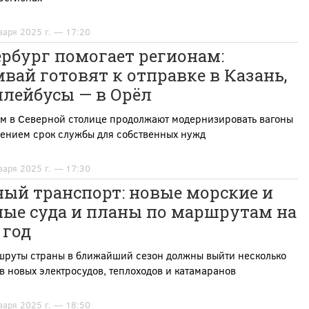
варя 2025 г. — 17:20
рбург помогает регионам:
вай готовят к отправке в Казань,
ллейбусы — в Орёл
ом в Северной столице продолжают модернизировать вагоны
лением срок службы для собственных нужд
варя 2025 г. — 17:30
ный транспорт: новые морские и
ные суда и планы по маршрутам на
 год
шруты страны в ближайший сезон должны выйти несколько
в новых электросудов, теплоходов и катамаранов
варя 2025 г. — 18:50