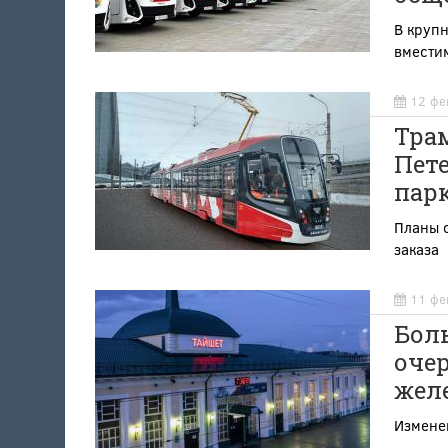
В крупн
вмести
12 фе
Трам
Пет
пар
Планы 
заказа
11 фе
Бол
оче
жел
Измене