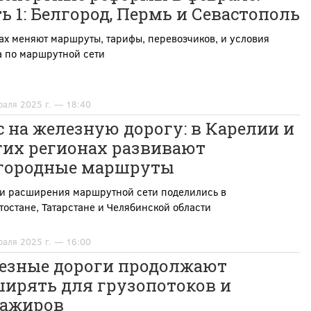
ь 1: Белгород, Пермь и Севастополь
ах меняют маршруты, тарифы, перевозчиков, и условия
а по маршрутной сети
раля 2025 г. — 18:40
 на железную дорогу: в Карелии и
гих регионах развивают
городные маршруты
и расширения маршрутной сети поделились в
остане, Татарстане и Челябинской области
раля 2025 г. — 16:00
езные дороги продолжают
ширять для грузопотоков и
сажиров