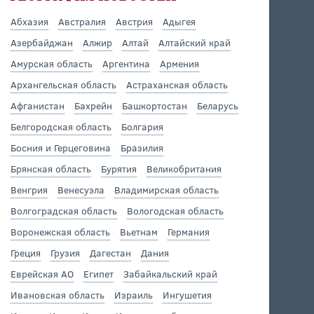
Абхазия
Австралия
Австрия
Адыгея
Азербайджан
Алжир
Алтай
Алтайский край
Амурская область
Аргентина
Армения
Архангельская область
Астраханская область
Афганистан
Бахрейн
Башкортостан
Беларусь
Белгородская область
Болгария
Босния и Герцеговина
Бразилия
Брянская область
Бурятия
Великобритания
Венгрия
Венесуэла
Владимирская область
Волгоградская область
Вологодская область
Воронежская область
Вьетнам
Германия
Греция
Грузия
Дагестан
Дания
Еврейская АО
Египет
Забайкальский край
Ивановская область
Израиль
Ингушетия