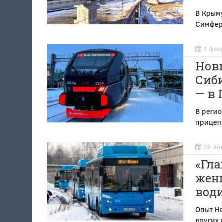
В Крыму
Симфер
1 фев
Нов
Сиби
— в 
В реги
прицепн
29 ян
«Гла
жен
води
Опыт Но
других 