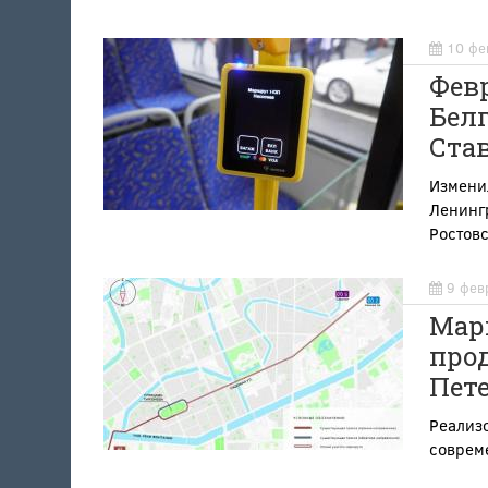
10 фе
Фев
Белг
Ста
Изменил
Ленингр
Ростовс
9 фев
Мар
прод
Пет
Реализо
соврем