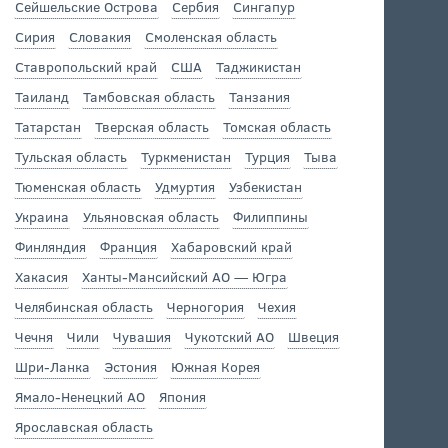
Сейшельские Острова
Сербия
Сингапур
Сирия
Словакия
Смоленская область
Ставропольский край
США
Таджикистан
Таиланд
Тамбовская область
Танзания
Татарстан
Тверская область
Томская область
Тульская область
Туркменистан
Турция
Тыва
Тюменская область
Удмуртия
Узбекистан
Украина
Ульяновская область
Филиппины
Финляндия
Франция
Хабаровский край
Хакасия
Ханты-Мансийский АО — Югра
Челябинская область
Черногория
Чехия
Чечня
Чили
Чувашия
Чукотский АО
Швеция
Шри-Ланка
Эстония
Южная Корея
Ямало-Ненецкий АО
Япония
Ярославская область