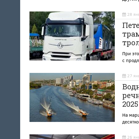
28 ян
Пете
трам
тро
При эт
с прод
27 ян
Вод
реч
2025
На мар
десятко
26 ян