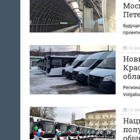
Мос
Пет
Будущие
проекти
14 фе
Нов
Кра
обл
Региона
Volgab
13 фе
Нац
пол
общ