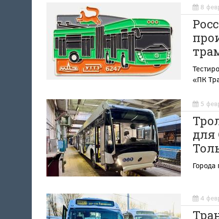
8 фев
Росс
про
тра
Тестиро
«ПК Тр
5 фев
Тро
для
Тол
Города
4 фев
Тра