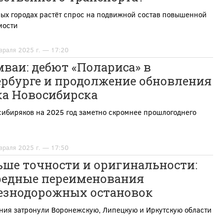
ых городах растёт спрос на подвижной состав повышенной
мости
враля 2025 г. — 17:20
ваи: дебют «Полариса» в
ербурге и продолжение обновления
ка Новосибирска
сибиряков на 2025 год заметно скромнее прошлогоднего
враля 2025 г. — 17:50
ьше точности и оригинальности:
редные переименования
езнодорожных остановок
ния затронули Воронежскую, Липецкую и Иркутскую области