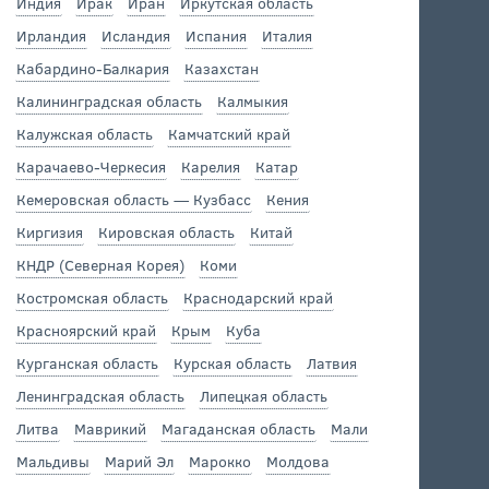
Индия
Ирак
Иран
Иркутская область
Ирландия
Исландия
Испания
Италия
Кабардино-Балкария
Казахстан
Калининградская область
Калмыкия
Калужская область
Камчатский край
Карачаево-Черкесия
Карелия
Катар
Кемеровская область — Кузбасс
Кения
Киргизия
Кировская область
Китай
КНДР (Северная Корея)
Коми
Костромская область
Краснодарский край
Красноярский край
Крым
Куба
Курганская область
Курская область
Латвия
Ленинградская область
Липецкая область
Литва
Маврикий
Магаданская область
Мали
Мальдивы
Марий Эл
Марокко
Молдова