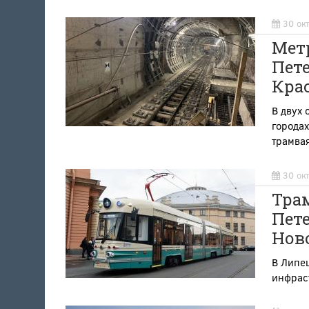
30 ок
Метр
Пете
Кра
В двух 
городах
трамва
30 ок
Трам
Пете
Нов
В Липец
инфрас