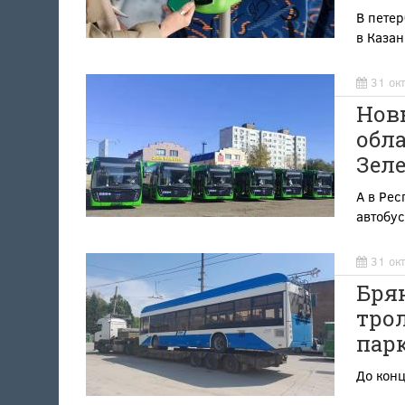
В петер
в Казан
31 ок
Нов
обла
Зел
А в Рес
автобу
31 ок
Бря
тро
пар
До конц