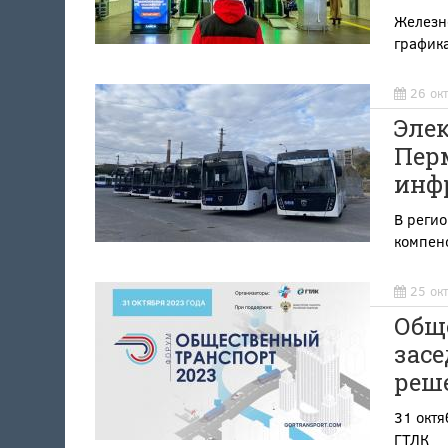
Железн
график
26 ок
Элек
Перм
инф
В регио
компен
25 ок
Обще
засе
реш
31 октя
ГТЛК