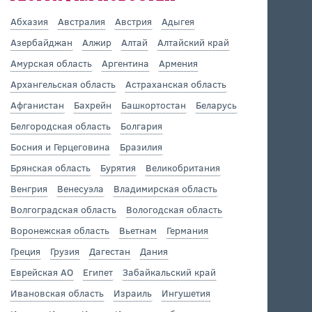
Абхазия
Австралия
Австрия
Адыгея
Азербайджан
Алжир
Алтай
Алтайский край
Амурская область
Аргентина
Армения
Архангельская область
Астраханская область
Афганистан
Бахрейн
Башкортостан
Беларусь
Белгородская область
Болгария
Босния и Герцеговина
Бразилия
Брянская область
Бурятия
Великобритания
Венгрия
Венесуэла
Владимирская область
Волгоградская область
Вологодская область
Воронежская область
Вьетнам
Германия
Греция
Грузия
Дагестан
Дания
Еврейская АО
Египет
Забайкальский край
Ивановская область
Израиль
Ингушетия