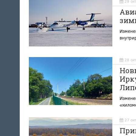
29 ок
Ави
зимн
Измене
внутри
28 ок
Нов
Ирк
Лип
Измене
«килом
27 ок
При