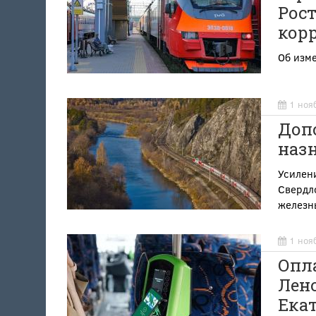
Рост
кор
Об изме
1 ноя
Доп
наз
Усилен
Свердл
железн
1 ноя
Опла
Лено
Ека