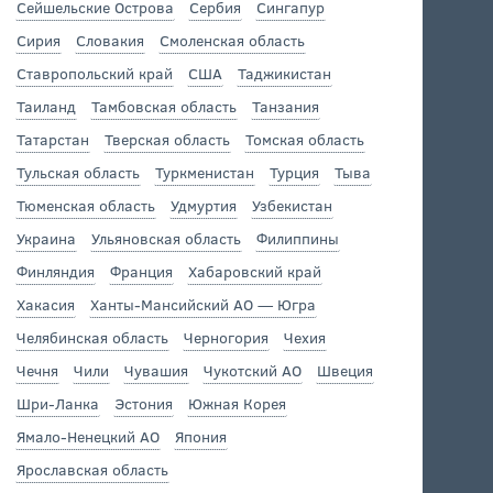
Сейшельские Острова
Сербия
Сингапур
Сирия
Словакия
Смоленская область
Ставропольский край
США
Таджикистан
Таиланд
Тамбовская область
Танзания
Татарстан
Тверская область
Томская область
Тульская область
Туркменистан
Турция
Тыва
Тюменская область
Удмуртия
Узбекистан
Украина
Ульяновская область
Филиппины
Финляндия
Франция
Хабаровский край
Хакасия
Ханты-Мансийский АО — Югра
Челябинская область
Черногория
Чехия
Чечня
Чили
Чувашия
Чукотский АО
Швеция
Шри-Ланка
Эстония
Южная Корея
Ямало-Ненецкий АО
Япония
Ярославская область