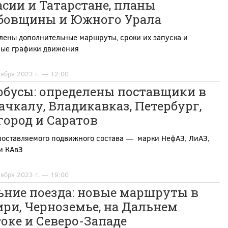
сии и Татарстане, планы
бовщины и Южного Урала
лены дополнительные маршруты, сроки их запуска и
рые графики движения
тября 2023 г. — 12:00
обусы: определены поставщики в
чкалу, Владикавказ, Петербург,
город и Саратов
поставляемого подвижного состава — марки НефАЗ, ЛиАЗ,
и КАвЗ
тября 2023 г. — 19:00
ьние поезда: новые маршруты в
ри, Черноземье, на Дальнем
оке и Северо-Западе