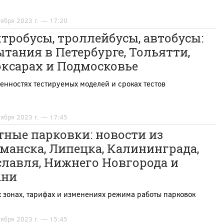
тября 2023 г. — 17:20
тробусы, троллейбусы, автобусы:
тания в Петербурге, Тольятти,
оксарах и Подмосковье
енностях тестируемых моделей и сроках тестов
тября 2023 г. — 17:45
ные парковки: новости из
манска, Липецка, Калининграда,
славля, Нижнего Новгорода и
ани
 зонах, тарифах и изменениях режима работы парковок
тября 2023 г. — 15:45