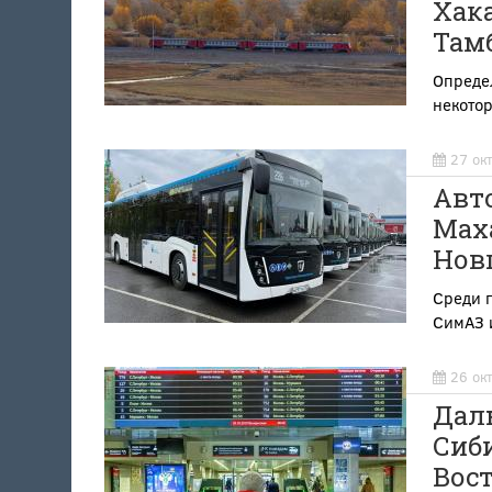
Хака
Там
Опреде
некото
27 ок
Авт
Маха
Нов
Среди 
СимАЗ 
26 ок
Дал
Сиби
Вост