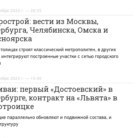
тября 2023 г. — 20:35
острой: вести из Москвы,
рбурга, Челябинска, Омска и
сноярска
столицах строят классический метрополитен, в других
 интегрируют построенные участки с сетью городского
я
тября 2023 г. — 15:45
ваи: первый «Достоевский» в
рбурге, контракт на «Львята» в
отроицке
ке параллельно обновляют и подвижной состава, и
труктуру