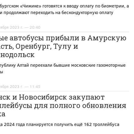
бургском «Чижике» готовятся к вводу оплату по биометрии, а
и продолжают переходить на бескондукторную оплату
тября 2023 г. — 20:40
ые автобусы прибыли в Амурскую
сть, Оренбург, Тулу и
енодольск
публику Алтай переехали бывшие московские газомоторные
сы
тября 2023 г. — 11:45
нск и Новосибирск закупают
ллейбусы для полного обновления
ка
а 2024 года планируется получить ещё 162 троллейбуса