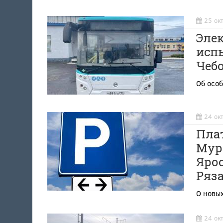
25 ок
Элек
испы
Чеб
Об особ
24 ок
Плат
Мур
Яро
Ряз
О новых
24 ок