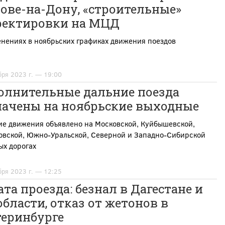
ове-на-Дону, «строительные»
ректировки на МЦД
нениях в ноябрьских графиках движения поездов
бря 2023 г. — 19:00
олнительные дальние поезда
начены на ноябрьские выходные
ие движения объявлено на Московской, Куйбышевской,
овской, Южно-Уральской, Северной и Западно-Сибирской
ых дорогах
бря 2023 г. — 12:25
та проезда: безнал в Дагестане и
бласти, отказ от жетонов в
теринбурге