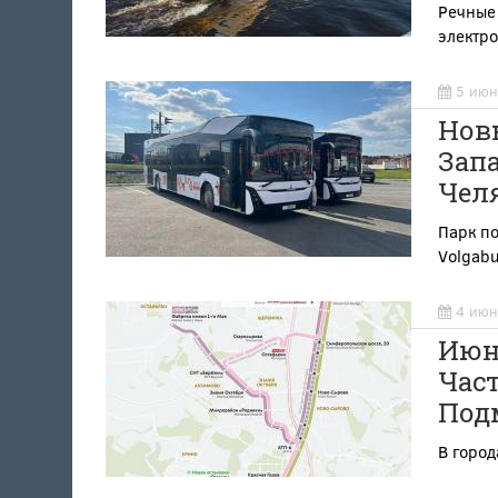
Речные
электр
5 июн
Новы
Запа
Чел
Парк по
Volgab
4 июн
Июн
Част
Под
В горо