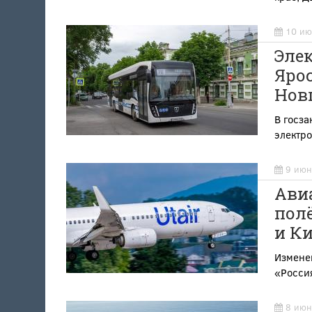
10 ию
Эле
Ярос
Нов
В госза
электр
9 июн
Ави
полё
и К
Изменен
«Росси
8 июн