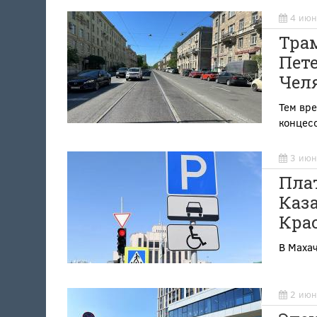
4 июн
Тра
Пете
Чел
Тем вре
концес
3 июн
Пла
Каза
Кра
В Махач
2 июн