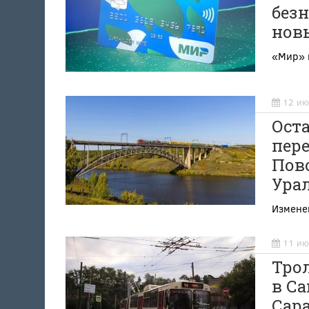
безн
нов
«Мир» 
12 ию
Ост
пере
Пово
Ура
Изменен
11 ию
Тро
в Са
Сар