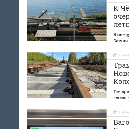
К Чё
оче
лет
В между
Батуми 
7 июн
Тра
Ново
Кол
Тем вре
соглаш
7 июн
Ваг