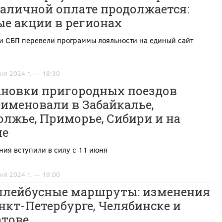
аличной оплате продолжается:
ые акции в регионах
и СБП перевели программы лояльности на единый сайт
ня 2024 г. — 18:30
ановки пригородных поездов
именовали в Забайкалье,
лжье, Приморье, Сибири и на
ле
ия вступили в силу с 11 июня
ня 2024 г. — 19:00
ллейбусные маршруты: изменения
нкт-Петербурге, Челябинске и
атове