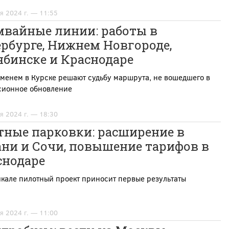
я 2024 г. — 11:55
мвайные линии: работы в
рбурге, Нижнем Новгороде,
ябинске и Краснодаре
менем в Курске решают судьбу маршрута, не вошедшего в
сионное обновление
я 2024 г. — 18:30
тные парковки: расширение в
ни и Сочи, повышение тарифов в
снодаре
кале пилотный проект приносит первые результаты
я 2024 г. — 11:00