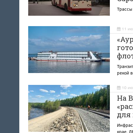
Трассы
11 ию
«Аур
гот
фло
Транзи
рекой в
10 ию
На 
«рас
для 
Инфраст
крае, Д