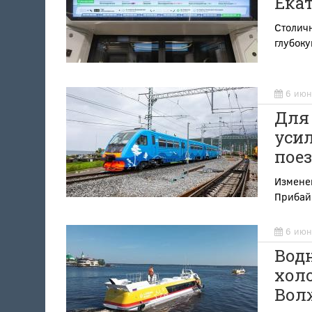
Ека
Столичн
глубок
6 июн
Для
уси
поез
Изменен
Прибай
6 июн
Водн
холо
Вол