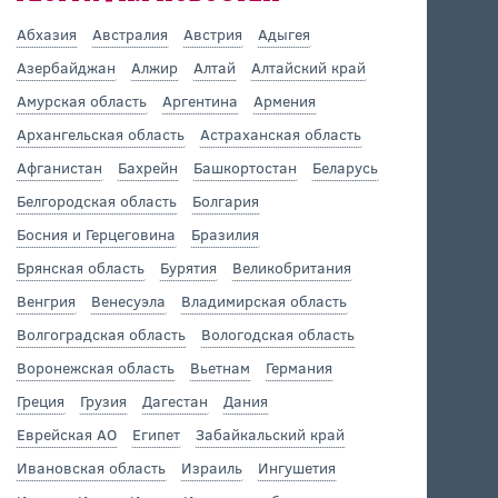
Абхазия
Австралия
Австрия
Адыгея
Азербайджан
Алжир
Алтай
Алтайский край
Амурская область
Аргентина
Армения
Архангельская область
Астраханская область
Афганистан
Бахрейн
Башкортостан
Беларусь
Белгородская область
Болгария
Босния и Герцеговина
Бразилия
Брянская область
Бурятия
Великобритания
Венгрия
Венесуэла
Владимирская область
Волгоградская область
Вологодская область
Воронежская область
Вьетнам
Германия
Греция
Грузия
Дагестан
Дания
Еврейская АО
Египет
Забайкальский край
Ивановская область
Израиль
Ингушетия