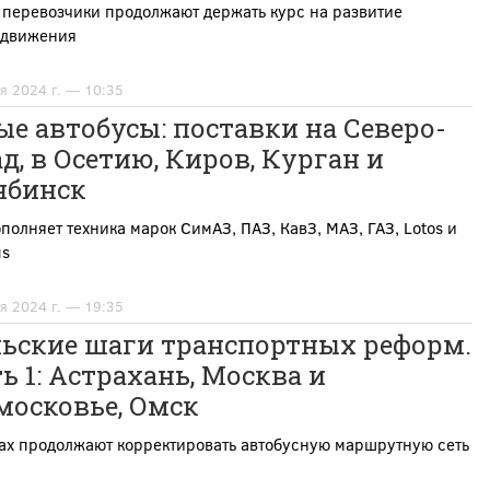
 перевозчики продолжают держать курс на развитие
одвижения
я 2024 г. — 10:35
е автобусы: поставки на Северо-
д, в Осетию, Киров, Курган и
ябинск
полняет техника марок СимАЗ, ПАЗ, КавЗ, МАЗ, ГАЗ, Lotos и
us
я 2024 г. — 19:35
ьские шаги транспортных реформ.
ь 1: Астрахань, Москва и
московье, Омск
дах продолжают корректировать автобусную маршрутную сеть