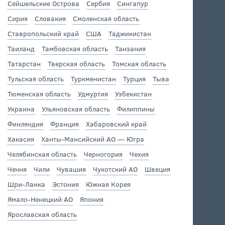
Сейшельские Острова
Сербия
Сингапур
Сирия
Словакия
Смоленская область
Ставропольский край
США
Таджикистан
Таиланд
Тамбовская область
Танзания
Татарстан
Тверская область
Томская область
Тульская область
Туркменистан
Турция
Тыва
Тюменская область
Удмуртия
Узбекистан
Украина
Ульяновская область
Филиппины
Финляндия
Франция
Хабаровский край
Хакасия
Ханты-Мансийский АО — Югра
Челябинская область
Черногория
Чехия
Чечня
Чили
Чувашия
Чукотский АО
Швеция
Шри-Ланка
Эстония
Южная Корея
Ямало-Ненецкий АО
Япония
Ярославская область