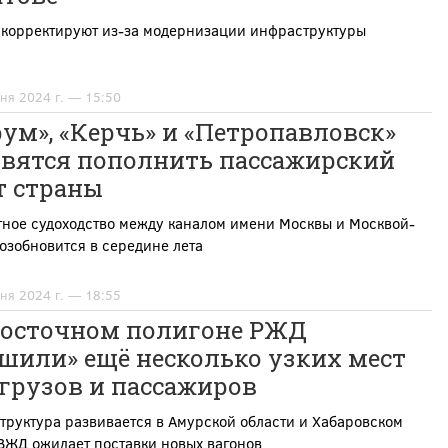
 корректируют из-за модернизации инфраструктуры
ня 2024 г. — 15:50
ум», «Керчь» и «Петропавловск»
овятся пополнить пассажирский
т страны
тное судоходство между каналом имени Москвы и Москвой-
озобновится в середине лета
ня 2024 г. — 18:55
Восточном полигоне РЖД
шили» ещё несколько узких мест
грузов и пассажиров
руктура развивается в Амурской области и Хабаровском
ВЖД ожидает поставки новых вагонов