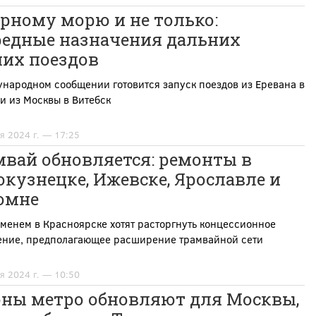
рному морю и не только:
редные назначения дальних
них поездов
народном сообщении готовится запуск поездов из Еревана в
и из Москвы в Витебск
я 2024 г. — 17:25
мвай обновляется: ремонты в
кузнецке, Ижевске, Ярославле и
омне
менем в Красноярске хотят расторгнуть концессионное
ение, предполагающее расширение трамвайной сети
я 2024 г. — 10:50
оны метро обновляют для Москвы,