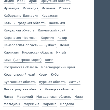
Индия
Ирак
Иран
Иркутская область
Ирландия
Исландия
Испания
Италия
Кабардино-Балкария
Казахстан
Калининградская область
Калмыкия
Калужская область
Камчатский край
Карачаево-Черкесия
Карелия
Катар
Кемеровская область — Кузбасс
Кения
Киргизия
Кировская область
Китай
КНДР (Северная Корея)
Коми
Костромская область
Краснодарский край
Красноярский край
Крым
Куба
Курганская область
Курская область
Латвия
Ленинградская область
Липецкая область
Литва
Маврикий
Магаданская область
Мали
Мальдивы
Марий Эл
Марокко
Молдова