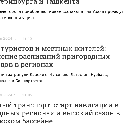
теринбурга и Ташкента
ые города приобретают новые составы, а для Урала проведут
ую модернизацию
я 2024 г. — 18:15
 туристов и местных жителей:
ление расписаний пригородных
дов в регионах
ия затронули Карелию, Чувашию, Дагестан, Кузбасс,
калье и Башкортостан
я 2024 г. — 11:05
ый транспорт: старт навигации в
дных регионах и высокий сезон в
жском бассейне