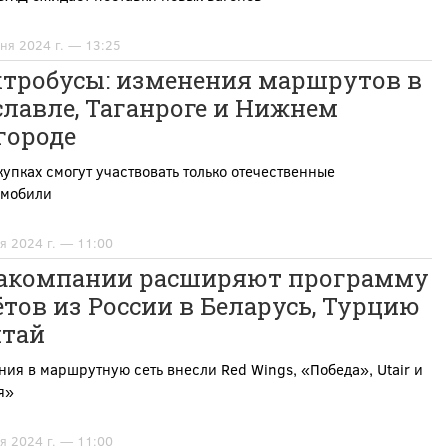
ня 2024 г. — 13:25
ктробусы: изменения маршрутов в
лавле, Таганроге и Нижнем
городе
купках смогут участвовать только отечественные
омобили
я 2024 г. — 11:00
акомпании расширяют программу
тов из России в Беларусь, Турцию
итай
ия в маршрутную сеть внесли Red Wings, «Победа», Utair и
я»
я 2024 г. — 11:00